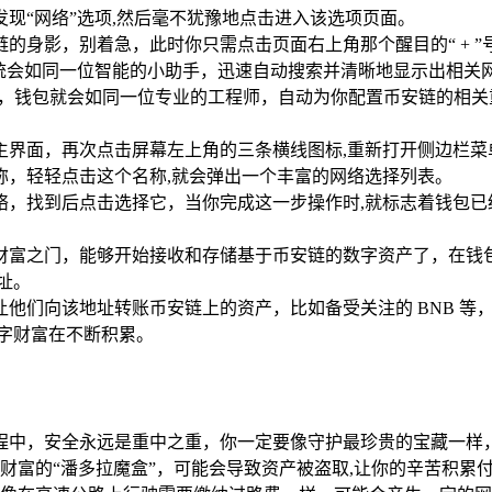
现“网络”选项,然后毫不犹豫地点击进入该选项页面。
的身影，别着急，此时你只需点击页面右上角那个醒目的“ + ”
系统会如同一位智能的小助手，迅速自动搜索并清晰地显示出相关
加网络”，这时，钱包就会如同一位专业的工程师，自动为你配置币安链的相
主界面，再次点击屏幕左上角的三条横线图标,重新打开侧边栏菜
称，轻轻点击这个名称,就会弹出一个丰富的网络选择列表。
络，找到后点击选择它，当你完成这一步操作时,就标志着钱包已
财富之门，能够开始接收和存储基于币安链的数字资产了，在钱包
址。
他们向该地址转账币安链上的资产，比如备受关注的 BNB 等
字财富在不断积累。
链的过程中，安全永远是重中之重，你一定要像守护最珍贵的宝藏
财富的“潘多拉魔盒”，可能会导致资产被盗取,让你的辛苦积累