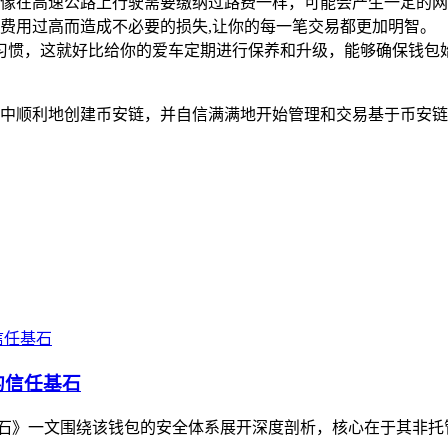
像在高速公路上行驶需要缴纳过路费一样，可能会产生一定的网络
费用过高而造成不必要的损失,让你的每一笔交易都更加明智。
本的好习惯，这就好比给你的爱车定期进行保养和升级，能够确保
t 钱包中顺利地创建币安链，并自信满满地开始管理和交易基于币
者的信任基石
的信任基石》一文围绕该钱包的安全体系展开深度剖析，核心在于其非