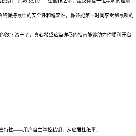
费用（Gas 费用），在操作之前，建议你像一位精明的理财
钱包始终保持最佳的安全性和稳定性，你还能第一时间享受到最新的
安链的数字资产了，真心希望这篇详尽的指南能够助力你顺利开启
托管特性——用户自主掌控私钥，从底层杜绝平...