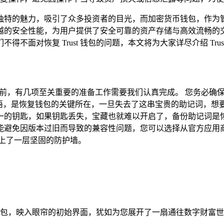
独特的魅力，吸引了众多投资者的目光，而加密货币钱包，作为
越的安全性能，为用户提供了安全可靠的资产存储与高效流畅的
得不面对恢复 Trust 钱包的问题，本文将为大家详尽介绍 Tru
恢复之旅前，有几项至关重要的准备工作需要我们认真完成。 您务
成的独特短语，是恢复钱包的关键所在，一旦失去了这串宝贵的助记词
一的钥匙，如果钥匙丢失，宝藏也就难以开启了，备份助记词是恢
本过旧而导致的兼容性问题，您可以选择从官方应用商店，如苹果 Ap
上了一层坚固的防护墙。
t 钱包，映入眼帘的初始界面，犹如为您展开了一扇通往数字财