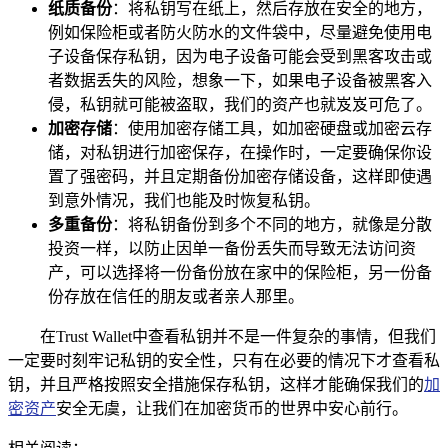
纸质备份
：将私钥写在纸上，然后存放在安全的地方，
例如保险柜或者防火防水的文件袋中，尽量避免使用电
子设备保存私钥，因为电子设备可能会受到黑客攻击或
者数据丢失的风险，想象一下，如果电子设备被黑客入
侵，私钥就可能被盗取，我们的资产也就岌岌可危了。
加密存储
：使用加密存储工具，如加密硬盘或加密云存
储，对私钥进行加密保存，在操作时，一定要确保你设
置了强密码，并且定期备份加密存储设备，这样即使遇
到意外情况，我们也能及时恢复私钥。
多重备份
：将私钥备份到多个不同的地方，就像是分散
投资一样，以防止因单一备份丢失而导致无法访问资
产，可以选择将一份备份放在家中的保险柜，另一份备
份存放在信任的朋友或者亲人那里。
在Trust Wallet中查看私钥并不是一件复杂的事情，但我们
一定要时刻牢记私钥的安全性，只有在必要的情况下才查看私
钥，并且严格按照安全措施保存私钥，这样才能确保我们的
加
密资产
安全无虞，让我们在加密货币的世界中安心前行。