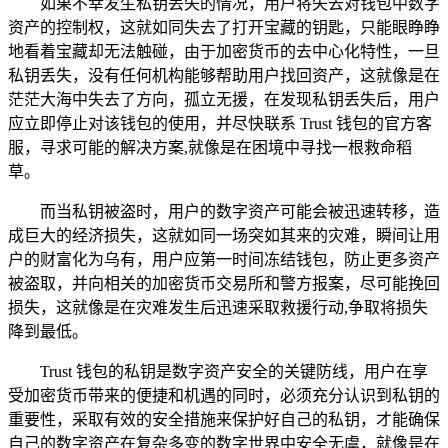
如果不幸发生私钥丢失的情况，用户将失去对钱包中数字
资产的控制权，这就如同失去了打开宝藏的钥匙，只能眼睁睁
地看着宝藏却无法触碰，由于加密货币的去中心化特性，一旦
私钥丢失，没有任何机构能够帮助用户找回资产，这就像是在
茫茫大海中失去了方向，孤立无援，在发现私钥丢失后，用户
应立即停止对该钱包的使用，并尽快联系 Trust 钱包的官方客
服，寻求可能的解决方案,就像是在困境中寻找一根救命稻
草。
而当私钥被盗时，用户的数字资产可能会被迅速转移，造
成巨大的经济损失，这就如同一场突如其来的灾难，瞬间让用
户的财富化为乌有，用户应第一时间冻结钱包，防止更多资产
被盗取，并向相关的加密货币交易所和警方报案，尽可能挽回
损失，这就像是在灾难发生后迅速采取救援行动,争取将损失
降到最低。
Trust 钱包的私钥是数字资产安全的关键防线，用户在享
受加密货币带来的便捷和机遇的同时，必须充分认识到私钥的
重要性，采取有效的安全措施来保护好自己的私钥，才能确保
自己的数字资产在复杂多变的数字世界中安全无虞，就像是在