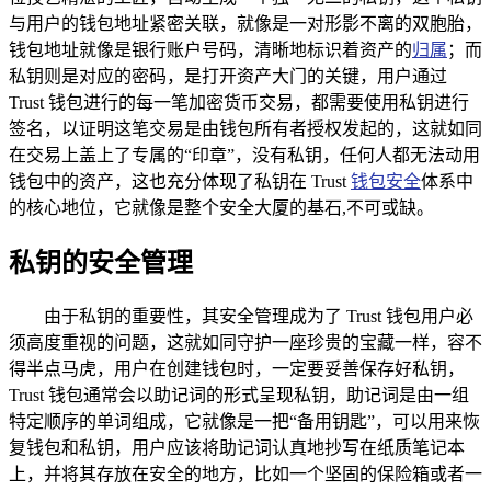
与用户的钱包地址紧密关联，就像是一对形影不离的双胞胎，
钱包地址就像是银行账户号码，清晰地标识着资产的
归属
；而
私钥则是对应的密码，是打开资产大门的关键，用户通过
Trust 钱包进行的每一笔加密货币交易，都需要使用私钥进行
签名，以证明这笔交易是由钱包所有者授权发起的，这就如同
在交易上盖上了专属的“印章”，没有私钥，任何人都无法动用
钱包中的资产，这也充分体现了私钥在 Trust
钱包安全
体系中
的核心地位，它就像是整个安全大厦的基石,不可或缺。
私钥的安全管理
由于私钥的重要性，其安全管理成为了 Trust 钱包用户必
须高度重视的问题，这就如同守护一座珍贵的宝藏一样，容不
得半点马虎，用户在创建钱包时，一定要妥善保存好私钥，
Trust 钱包通常会以助记词的形式呈现私钥，助记词是由一组
特定顺序的单词组成，它就像是一把“备用钥匙”，可以用来恢
复钱包和私钥，用户应该将助记词认真地抄写在纸质笔记本
上，并将其存放在安全的地方，比如一个坚固的保险箱或者一