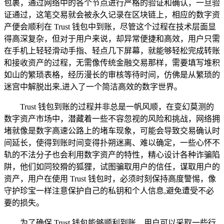
包裹，通过网络中的各个节点进行严格的验证和确认，一旦验
证通过，这笔交易就会被永久记录在区块链上，相应的数字资
产便会顺利在 Trust 钱包中到账，尽管这个过程在技术层面显
得高深复杂，但对于用户来说，却异常便捷和高效，用户只需
在手机上轻轻滑动手指、轻点几下屏幕，就能够轻松完成转账
和接收资产的过程，无需像传统金融交易那样，需要填写堆积
如山的繁琐表格，经历漫长的审核等待时间，仿佛是从繁琐的
迷宫中解脱出来,进入了一个简洁高效的数字世界。
Trust 钱包到账的过程并非总是一帆风顺，在变幻莫测的
数字资产市场中，潜藏着一些不容忽视的风险和挑战，网络拥
堵就像是数字高速公路上的堵车现象，可能会导致交易确认时
间延长，使得到账时间变得扑朔迷离、难以确定，一些心怀不
轨的不法分子也会利用数字资产的特性，精心设计各种诈骗陷
阱，他们如同狡猾的狐狸，试图骗取用户的信任，谋取用户的
资产，用户在使用 Trust 钱包时，必须时刻保持高度警惕，像
守护珍宝一样注意保护自己的私钥和个人信息,避免遭受不必
要的损失。
为了确保 Trust 钱包能够顺利到账，用户可以采取一些行