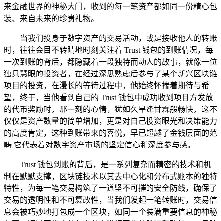
来金融世界的神秘大门，收到的每一笔资产都如同一份精心包
装、来自未来的珍贵礼物。
当我们投身于数字资产的交易活动，或是接收他人的转账
时，往往会目不转睛地时刻关注着 Trust 钱包的到账情况，每
一次到账的背后，都隐藏着一段独特而动人的故事，就像一位
独具慧眼的投资者，在经过深思熟虑后参与了某个新兴区块链
项目的投资，在漫长的等待过程中，他始终怀揣着期待与希
望，终于，当他看到自己的 Trust 钱包中成功收到项目方发放
的代币奖励时，那一刻的心情，犹如久旱逢甘霖般畅快，这不
仅仅是资产数量的简单增加，更是对自己投资眼光和决策能力
的高度肯定，这种到账带来的喜悦，早已超越了金钱层面的范
畴,它代表着对数字资产市场的坚定信心和深度参与感。
Trust 钱包到账的背后，是一系列复杂而精密的技术和机
制在默默支撑，区块链技术以其去中心化和分布式账本的独特
特性，为每一笔交易构筑了一道坚不可摧的安全防线，确保了
交易的透明性和不可篡改性，当我们发起一笔转账时，交易信
息会被巧妙地打包成一个区块，如同一个装满重要信息的神秘