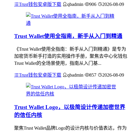
Trust钱包安卓版下载
qbadmin
906
2026-08-09
Trust Wallet使用全指南，新手从入门到精通
《Trust Wallet使用全指南：新手从入门到精通》是专为
加密货币新手打造的实用操作手册，聚焦去中心化钱包
Trust Wallet的全场景使用，指南从入门基...
Trust钱包安卓版下载
qbadmin
857
2026-08-09
Trust Wallet Logo，以极简设计传递加密世界
的信任内核
聚焦Trust Wallet品牌Logo的设计内核与价值表达，作为