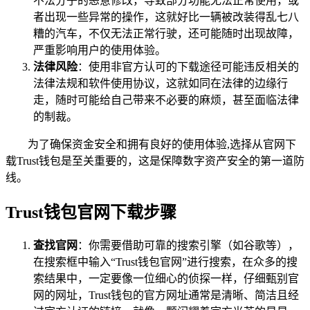
不法分子的恶意修改，导致部分功能无法正常使用，或
者出现一些异常的操作，这就好比一辆被改装得乱七八
糟的汽车，不仅无法正常行驶，还可能随时出现故障，
严重影响用户的使用体验。
法律风险
：使用非官方认可的下载途径可能违反相关的
法律法规和软件使用协议，这就如同在法律的边缘行
走，随时可能给自己带来不必要的麻烦，甚至面临法律
的制裁。
为了确保资金安全和拥有良好的使用体验,选择从官网下
载Trust钱包是至关重要的，这是保障数字资产安全的第一道防
线。
Trust钱包官网下载步骤
查找官网
：你需要借助可靠的搜索引擎（如谷歌等），
在搜索框中输入“Trust钱包官网”进行搜索，在众多的搜
索结果中，一定要像一位细心的侦探一样，仔细甄别官
网的网址，Trust钱包的官方网址通常是清晰、简洁且经