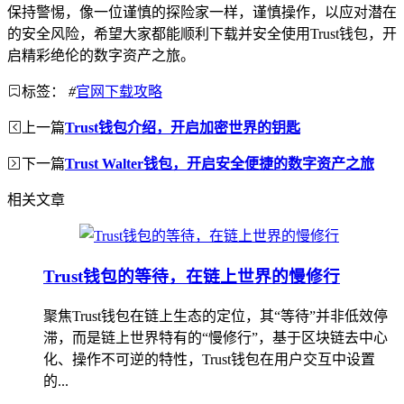
保持警惕，像一位谨慎的探险家一样，谨慎操作，以应对潜在
的安全风险，希望大家都能顺利下载并安全使用Trust钱包，开
启精彩绝伦的数字资产之旅。
标签：
#
官网下载攻略
上一篇
Trust钱包介绍，开启加密世界的钥匙
下一篇
Trust Walter钱包，开启安全便捷的数字资产之旅
相关文章
Trust钱包的等待，在链上世界的慢修行
聚焦Trust钱包在链上生态的定位，其“等待”并非低效停
滞，而是链上世界特有的“慢修行”，基于区块链去中心
化、操作不可逆的特性，Trust钱包在用户交互中设置
的...