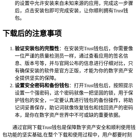
的设置中允许安装来自未知来源的应用，完成这一步骤
后，点击安装包即可完成安装，让你顺利拥有Trust钱
包。
下载后的注意事项
验证安装包的完整性
：在安装完Trust钱包后，你需要像
一位严谨的质量检测员一样，通过查看应用的签名信
息、版本号等，并与官网公布的信息进行仔细对比，只
有确保安装的软件是官方正版，才能为你的数字资产安
全提供坚实的保障。
设置安全密码和备份钱包
：打开Trust钱包后，按照提示
设置一个强密码，这个密码就像一把坚固的锁，用于保
护钱包的安全，一定要认真进行钱包的备份操作，将助
记词妥善保存，助记词就像恢复钱包和找回资产的密码
本，是你在数字资产世界中不可或缺的重要依据。
通过官网下载Trust钱包是保障数字资产安全和顺利使用钱
包功能的坚实基础,在整个下载和使用过程中，用户都要时刻