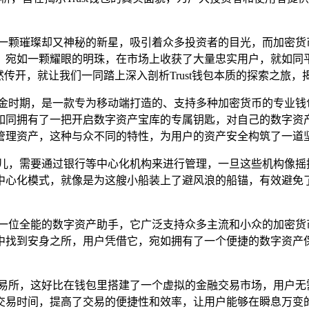
如一颗璀璨却又神秘的新星，吸引着众多投资者的目光，而加密货
魅力，宛如一颗耀眼的明珠，在市场上收获了大量忠实用户，就如
悄然传开，就让我们一同踏上深入剖析Trust钱包本质的探索之
展的黄金时期，是一款专为移动端打造的、支持多种加密货币的专业
户就如同拥有了一把开启数字资产宝库的专属钥匙，对自己的数字
管理资产，这种与众不同的特性，为用户的资产安全构筑了一道
鸟儿，需要通过银行等中心化机构来进行管理，一旦这些机构像摇
的去中心化模式，就像是为这艘小船装上了避风浪的船锚，有效避
，宛如一位全能的数字资产助手，它广泛支持众多主流和小众的加密
家庭中找到安身之所，用户凭借它，宛如拥有了一个便捷的数字资
心化交易所，这好比在钱包里搭建了一个虚拟的金融交易市场，用户
易时间，提高了交易的便捷性和效率，让用户能够在瞬息万变的加