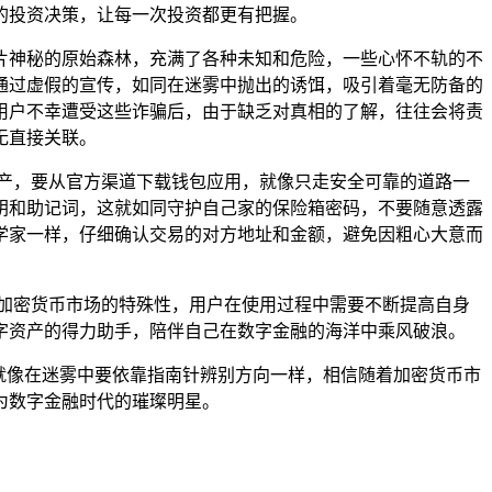
的投资决策，让每一次投资都更有把握。
一片神秘的原始森林，充满了各种未知和危险，一些心怀不轨的不
们通过虚假的宣传，如同在迷雾中抛出的诱饵，吸引着毫无防备的
用户不幸遭受这些诈骗后，由于缺乏对真相的了解，往往会将责
并无直接关联。
资产，要从官方渠道下载钱包应用，就像只走安全可靠的道路一
钥和助记词，这就如同守护自己家的保险箱密码，不要随意透露
学家一样，仔细确认交易的对方地址和金额，避免因粗心大意而
加密货币市场的特殊性，用户在使用过程中需要不断提高自身
数字资产的得力助手，陪伴自己在数字金融的海洋中乘风破浪。
，就像在迷雾中要依靠指南针辨别方向一样，相信随着加密货币市
为数字金融时代的璀璨明星。