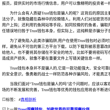
报员，提供实时的市场行情信息，用户可以像精明的投资者一
为什么会有人质疑Trust钱包是骗人的呢？这背后的原
法分子，就像隐藏在森林中的狡猾猎人，利用人们对加密货币的
用户上钩；还利用钓鱼网站等手段，如同狡猾的钓鱼者，骗取
任错误地归咎于Trust钱包本身，但实际上，这纯粹是诈骗分子
为了避免陷入此类诈骗陷阱,用户在使用Trust钱包时
样，避免从不可信的第三方平台下载，以防下载到被恶意篡改
给他人，也不要将其存储在不安全的地方，比如不要将密码写
造成资产损失，就像不要在重要文件上写错关键信息一样。
Trust钱包本身并不是骗人的,它是一款功能强大、安全
的安全意识，像勇敢的战士一样防范各种诈骗风险，才能真正享
当我们面对“Trust钱包是骗人的吗”这个问题时，应
场的不断发展和完善，Trust钱包等优秀的钱包应用将会不断
标签：
#
真相剖析
上一篇
Trust观察钱包，加密世界的可靠观察伙伴