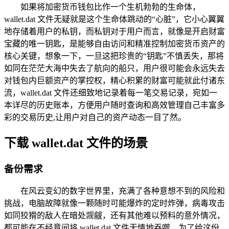
如果将加密货币钱包比作一个生机勃勃的生命体，
wallet.dat 文件无疑就是这个生命体跳动的“心脏”，它小心翼翼
地存储着用户的私钥，而私钥对于用户而言，就像是开启财富
宝藏的唯一钥匙，是能够自由访问和精准控制加密货币资产的
核心关键，想象一下，一旦这把珍贵的“钥匙”不慎丢失，那将
如同在茫茫大海中失去了航向的船只，用户很可能会永远失去
对钱包内巨额资产的掌控权，精心积累的财富可能就此付诸东
流，wallet.dat 文件还细致地记录着每一笔交易记录，宛如一
本详尽的历史账本，方便用户随时查询和高效管理自己丰富多
彩的交易历史,让用户对自己的资产动态一目了然。
下载 wallet.dat 文件的场景
备份需求
在风云变幻的数字世界里，充满了各种意想不到的风险和
挑战，电脑故障就像一颗随时可能爆炸的定时炸弹，病毒攻击
如同狡猾的敌人在暗处觊觎，还有其他难以预料的意外情况，
都可能在不经意间将 wallet.dat 文件无情地吞噬，为了给这份