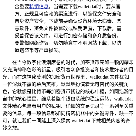
含重要
私钥信息
，当需要下载wallet.dat时，要从官
方、正规且可信赖的渠道进行，以确保文件安全和
自身资产安全，下载前要确认设备环境无病毒、恶
意软件，避免文件被篡改或私钥泄露，下载后，需
妥善保管该文件，可进行加密存储和多介质备份，
要警惕网络诈骗，切勿随意在不明网站下载，以防
遭遇盗币等严重损失。
在当今数字化浪潮席卷的时代，加密货币宛如一颗闪耀却
又充满神秘色彩的新星，吸引着众多投资者和技术爱好者的目
光，而在这神秘莫测的加密货币世界里，wallet.dat 文件犹如
一位深藏不露的幕后英雄，默默地扮演着无可替代的关键角
色，它就像是比特币等加密货币钱包的核心中枢，如同浩瀚宇
宙中的核心恒星，维系着整个钱包系统的稳定运转，wallet.dat
文件精心包裹着用户的私钥、详细的交易记录等一系列至关重
要的信息，每一项信息都如同精密机器中的关键零件，缺一不
可，就让我们一同踏上深入探索 wallet.dat 下载相关内容的奇
妙之旅。