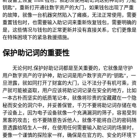
新设备上恢复 Trust 钱包，就必须使用助记词这把神奇的“万能
钥匙”，重新打开通往数字资产的大门，如果钱包出现了严重
的故障，就像一台机器突然陷入了瘫痪，无法正常使用，需要
重置钱包时，也需要输入助记词来重新恢复钱包，需要明确的
是，这些情况与钱包的正常更新并没有直接关系，它们更像是
在特殊困境下的紧急救援措施。
保护助记词的重要性
无论何时,保护好助记词都是至关重要的，它就像是守护
用户数字资产的守护神，助记词是用户数字资产的“钥匙”，一
旦泄露，就如同打开了财富的大门，让不法分子有机可乘，资
产就可能被盗取，用户应该将助记词记录在安全的地方，比如
一本古朴而坚实的纸质笔记本，就像将珍贵的宝藏藏在一个隐
秘而安全的洞穴中，并妥善保管，千万不要将助记词存储在电
子设备上，因为电子设备就像一个充满漏洞的筛子，容易受到
黑客的攻击；也不要随意告诉他人，就像不能将自己的密码随
意透露给陌生人一样，在使用任何需要输入助记词的场景时，
要像一个谨慎的探险家一样，确保是在官方的、安全的环境下