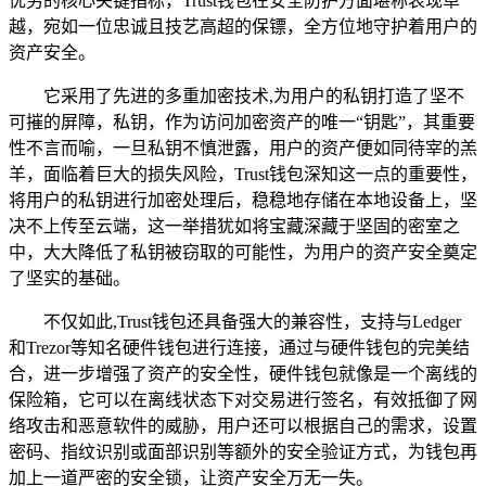
优劣的核心关键指标，Trust钱包在安全防护方面堪称表现卓
越，宛如一位忠诚且技艺高超的保镖，全方位地守护着用户的
资产安全。
它采用了先进的多重加密技术,为用户的私钥打造了坚不
可摧的屏障，私钥，作为访问加密资产的唯一“钥匙”，其重要
性不言而喻，一旦私钥不慎泄露，用户的资产便如同待宰的羔
羊，面临着巨大的损失风险，Trust钱包深知这一点的重要性，
将用户的私钥进行加密处理后，稳稳地存储在本地设备上，坚
决不上传至云端，这一举措犹如将宝藏深藏于坚固的密室之
中，大大降低了私钥被窃取的可能性，为用户的资产安全奠定
了坚实的基础。
不仅如此,Trust钱包还具备强大的兼容性，支持与Ledger
和Trezor等知名硬件钱包进行连接，通过与硬件钱包的完美结
合，进一步增强了资产的安全性，硬件钱包就像是一个离线的
保险箱，它可以在离线状态下对交易进行签名，有效抵御了网
络攻击和恶意软件的威胁，用户还可以根据自己的需求，设置
密码、指纹识别或面部识别等额外的安全验证方式，为钱包再
加上一道严密的安全锁，让资产安全万无一失。