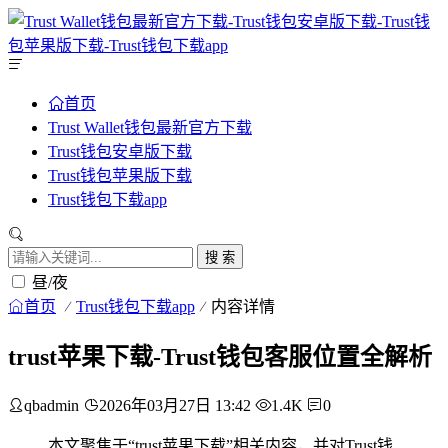
首页
Trust Wallet钱包最新官方下载
Trust钱包安卓版下载
Trust钱包苹果版下载
Trust钱包下载app
搜 索
昼/夜
首页
Trust钱包下载app
内容详情
trust苹果下载-Trust钱包客服位置全解析
qbadmin
2026年03月27日 13:42
1.4K
0
本文聚焦于“trust苹果下载”相关内容，并对Trust钱