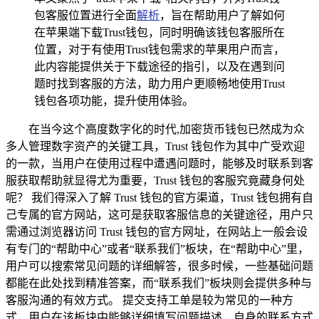
包客服位置进行全面
解析
，旨在帮助用户了解如何
在苹果端下载Trust钱包，同时明确该钱包客服所在
位置，对于有使用Trust钱包需求的苹果用户而言，
此内容能提供关于下载途径的指引，以及在遇到问
题时找到客服的方法，助力用户更顺畅地使用Trust
钱包各项功能，提升使用体验。
在当今这个高度数字化的时代,加密货币钱包已然成为众
多人管理数字资产的关键工具，Trust 钱包作为其中广受欢迎
的一款，当用户在使用过程中遭遇问题时，能够及时联系到客
服获取帮助就显得尤为重要，Trust 钱包的客服究竟藏身何处
呢？ 我们得深入了解 Trust 钱包的官方渠道，Trust 钱包拥有自
己专属的官方网站，这可是获取客服信息的关键途径，用户只
需通过浏览器访问 Trust 钱包的官方网址，在网站上一般会设
有专门的“帮助中心”或者“联系我们”板块，在“帮助中心”里，
用户可以搜索常见问题的详细解答，很多时候，一些基础问题
都能在此处找到精准答案，而“联系我们”板块则会提供多种与
客服沟通的有效方式。 提交支持工单是较为常见的一种方
式，用户在该板块中能够详细填写问题描述、自身的联系方式