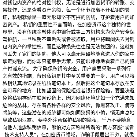
对钱包内资产的绝对控制权，无论是进行加密货币的转账、交
易操作，还是查看资产余额，每一个环节都离不开私钥的验
证，私钥就像是一道无形却坚不可摧的防线，守护着用户的加
密资产。 私钥的重要性不言而喻，在加密货币这个独特的世
界里，没有传统金融体系中银行或第三方机构来为资产安全保
驾护航，一旦私钥不幸丢失或者被盗取，用户将瞬间失去对钱
包内资产的掌控权，而且这种损失往往是无法挽回的，这就如
同丢失了家门的钥匙，他人可以毫无阻碍地随意进入你的家中
拿走财物，而你却只能束手无策，只能眼睁睁地看着自己的资
产付诸东流。 为了确保私钥的安全，用户需要采取一系列行
之有效的措施，备份私钥是其中至关重要的一步，用户可以将
私钥认真地记录在纸质笔记本上，然后把这个笔记本存放在安
全可靠的地方，比如坚固的保险柜或者银行保险箱，要坚决避
免将私钥存储在联网设备上，因为网络环境犹如一个充满未知
危险的丛林，存在着各种各样的安全风险，像黑客攻击、病毒
感染等，这些潜在的威胁都可能如同狡猾的小偷，悄无声息地
导致私钥泄露。 要格外注意保护私钥的隐私，千万不要随意
向他人透露私钥信息，哪怕对方声称是所谓的“官方客服”或者
“技术支持人员”，在加密货币领域，诈骗手段层出不穷，就像