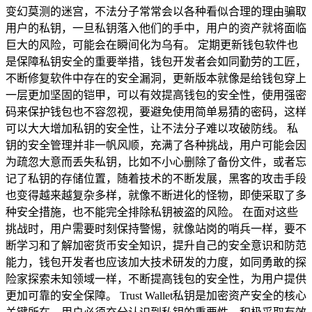
变幻莫测的迷宫，不法分子常常会以各种看似合理的理由骗取
用户的私钥，一旦私钥落入他们的手中，用户的资产就将面临
巨大的风险，可能会在瞬间化为乌有。 定期更新钱包软件也
是保障私钥安全的重要举措，钱包开发者会如同勤劳的工匠，
不断修复软件中存在的安全漏洞，更新版本就像是给钱包穿上
一层更加坚固的铠甲，可以有效提高钱包的安全性，使用强密
码来保护钱包也不容忽视，要避免使用简单易猜的密码，这样
可以大大增加私钥的安全性，让不法分子难以攻破防线。 私
钥的安全管理并非一帆风顺，充满了各种挑战，用户可能会因
为疏忽大意而丢失私钥，比如不小心删除了备份文件，或者忘
记了私钥的存储位置，随着技术的不断发展，黑客的攻击手段
也变得越来越复杂多样，就像不断进化的怪物，即使采取了多
种安全措施，也不能完全排除私钥被盗的风险。 在面对这些
挑战时，用户需要时刻保持警惕，就像站岗的哨兵一样，要不
断学习和了解加密货币安全知识，提升自己的安全意识和防范
能力，钱包开发者也应该加大技术研发的力度，如同勇敢的探
险家探索未知领域一样，不断提高钱包的安全性，为用户提供
更加可靠的安全保障。 Trust Wallet私钥是加密资产安全的核心