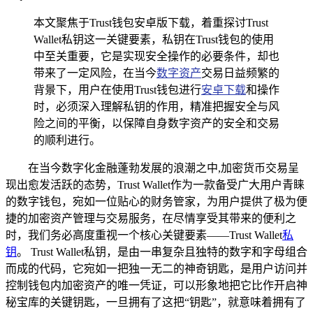
本文聚焦于Trust钱包安卓版下载，着重探讨Trust
Wallet私钥这一关键要素，私钥在Trust钱包的使用
中至关重要，它是实现安全操作的必要条件，却也
带来了一定风险，在当今
数字资产
交易日益频繁的
背景下，用户在使用Trust钱包进行
安卓下载
和操作
时，必须深入理解私钥的作用，精准把握安全与风
险之间的平衡，以保障自身数字资产的安全和交易
的顺利进行。
在当今数字化金融蓬勃发展的浪潮之中,加密货币交易呈
现出愈发活跃的态势，Trust Wallet作为一款备受广大用户青睐
的数字钱包，宛如一位贴心的财务管家，为用户提供了极为便
捷的加密资产管理与交易服务，在尽情享受其带来的便利之
时，我们务必高度重视一个核心关键要素——Trust Wallet
私
钥
。 Trust Wallet私钥，是由一串复杂且独特的数字和字母组合
而成的代码，它宛如一把独一无二的神奇钥匙，是用户访问并
控制钱包内加密资产的唯一凭证，可以形象地把它比作开启神
秘宝库的关键钥匙，一旦拥有了这把“钥匙”，就意味着拥有了