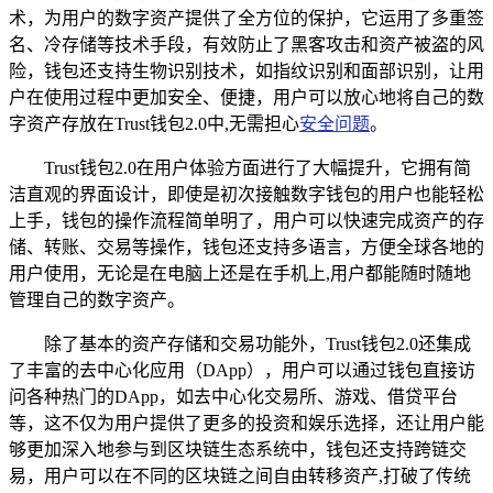
术，为用户的数字资产提供了全方位的保护，它运用了多重签
名、冷存储等技术手段，有效防止了黑客攻击和资产被盗的风
险，钱包还支持生物识别技术，如指纹识别和面部识别，让用
户在使用过程中更加安全、便捷，用户可以放心地将自己的数
字资产存放在Trust钱包2.0中,无需担心
安全问题
。
Trust钱包2.0在用户体验方面进行了大幅提升，它拥有简
洁直观的界面设计，即使是初次接触数字钱包的用户也能轻松
上手，钱包的操作流程简单明了，用户可以快速完成资产的存
储、转账、交易等操作，钱包还支持多语言，方便全球各地的
用户使用，无论是在电脑上还是在手机上,用户都能随时随地
管理自己的数字资产。
除了基本的资产存储和交易功能外，Trust钱包2.0还集成
了丰富的去中心化应用（DApp），用户可以通过钱包直接访
问各种热门的DApp，如去中心化交易所、游戏、借贷平台
等，这不仅为用户提供了更多的投资和娱乐选择，还让用户能
够更加深入地参与到区块链生态系统中，钱包还支持跨链交
易，用户可以在不同的区块链之间自由转移资产,打破了传统