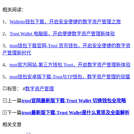
相关阅读：
1、
Walletio钱包下载，开启安全便捷的数字资产管理之旅
2、
Trust Wallet 电脑版，开启便捷数字资产管理新体验
3、
trust钱包下载官网-Trust 货币钱包，开启安全便捷的数字资
产管理新时代
4、
trust官方网站-第三方钱包 Trust，开启数字资产管理新体验
5、
trust钱包安卓版下载-Trust与TP钱包，数字资产管理的双璧
标签：
#
数字资产管理
上一篇
trust官网最新版下载-Trust Wallet 切换钱包全攻略
下一篇
trust最新版下载-Trust Wallet是什么意思及全面解析
相关文章