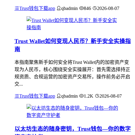
Trust钱包下载app
qbadmin
846
2026-08-07
Trust Wallet如何变现人民币？新手安全实操指
南
本指南聚焦新手如何安全将Trust Wallet内的加密资产变
现为人民币，核心围绕安全实操展开：首先需选择持正
规资质、合规运营的加密资产交易所，操作前务必开启
交...
Trust钱包下载app
qbadmin
1.2K
2026-08-07
以太坊生态的随身密钥，Trust钱包—你的数字