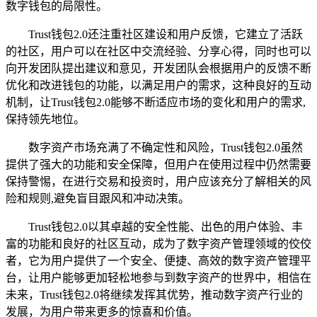
数字钱包的局限性。
Trust钱包2.0还注重社区建设和用户反馈，它建立了活跃
的社区，用户可以在社区中交流经验、分享心得，同时也可以
向开发团队提出建议和意见，开发团队会根据用户的反馈不断
优化和改进钱包的功能，以满足用户的需求，这种良好的互动
机制，让Trust钱包2.0能够不断适应市场的变化和用户的需求,
保持领先地位。
数字资产市场充满了不确定性和风险，Trust钱包2.0虽然
提供了强大的功能和安全保障，但用户在使用过程中仍然需要
保持警惕，在进行交易和投资时，用户应该充分了解相关的风
险和规则,避免盲目跟风和冲动决策。
Trust钱包2.0以其卓越的安全性能、出色的用户体验、丰
富的功能和良好的社区互动，成为了数字资产管理领域的佼佼
者，它为用户提供了一个安全、便捷、高效的数字资产管理平
台，让用户能够更加轻松地参与到数字资产的世界中，相信在
未来，Trust钱包2.0将继续发挥其优势，推动数字资产行业的
发展，为用户带来更多的惊喜和价值。