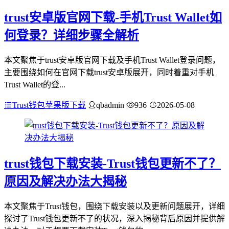
trust安卓版官网下载-手机Trust Wallet如
何登录？详细步骤全解析
本文聚焦于trust安卓版官网下载及手机Trust Wallet登录问题，
主要围绕如何在官网下载trust安卓版展开，同时着重对手机
Trust Wallet的登...
Trust钱包苹果版下载
qbadmin
936
2026-05-08
trust钱包下载安装-Trust钱包更新不了？
原因及解决办法大揭秘
本文聚焦于Trust钱包，围绕下载安装以及更新问题展开，详细
探讨了Trust钱包更新不了的状况，深入揭秘背后原因并提供解