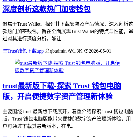
深度剖析这款热门加密钱包
聚焦于Trust Wallet，探讨其下载安装及产品情况，深入剖析这
款热门加密钱包，旨在全面展现Trust Wallet的特点与性能，通
过对其进行深度分析，能让...
Trust钱包下载app
qbadmin
1.3K
2026-05-01
trust最新版下载-探索 Trust 钱包电脑
版，开启便捷数字资产管理新体验
主要围绕 trust 最新版下载展开，着重介绍探索 Trust 钱包电脑
版，Trust 钱包电脑版能带来便捷的数字资产管理新体验，用
户可通过下载其最新版本，在电...