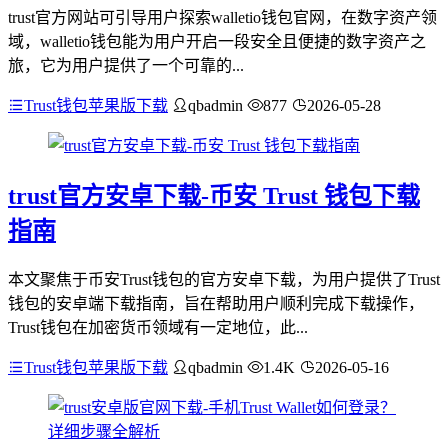
trust官方网站可引导用户探索walletio钱包官网，在数字资产领
域，walletio钱包能为用户开启一段安全且便捷的数字资产之
旅，它为用户提供了一个可靠的...
Trust钱包苹果版下载
qbadmin
877
2026-05-28
trust官方安卓下载-币安 Trust 钱包下载
指南
本文聚焦于币安Trust钱包的官方安卓下载，为用户提供了Trust
钱包的安卓端下载指南，旨在帮助用户顺利完成下载操作，
Trust钱包在加密货币领域有一定地位，此...
Trust钱包苹果版下载
qbadmin
1.4K
2026-05-16