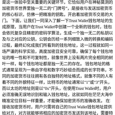
是这一体验中至关重要的关键环节，它恰似用户在神秘莫测的
加密货币世界里独一无二的“门牌号”，是接收与发送加密货币
的核心标识，仿佛一把精准的钥匙，开启着加密货币交易的大
门。 下面，让我们一同深入了解一下Trust Wallet钱包地址的生
成原理，当用户在Trust Wallet中创建一个全新的钱包时，钱包
会依托复杂且精密的密码学算法，生成一个独一无二的私钥以
及与之对应的公钥，公钥会历经一系列细致入微的转换和编码
过程，最终幻化成我们所看到的钱包地址，这一过程就如同一
场严谨的科学实验，高度加密且安全可靠，确保了每个钱包地
址的唯一性和不可复制性，就像世界上没有两片完全相同的树
叶一样，每个钱包地址都是独一无二的存在。 钱包地址的格
式通常呈现为一串由字母和数字巧妙组合而成的长字符串，不
同的加密货币往往拥有各自独特的地址格式，就像不同的人有
着不同的外貌特征一样，比特币的地址通常以“1”或“3”开头，
而以太坊的地址则是以“0x”开头，在使用Trust Wallet时，用户
必须准确无误地识别和输入钱包地址，这就如同在茫茫大海中
精准定位目标一样重要，才能确保加密货币的准确收发。 在
接收加密货币时，用户只需将自己的Trust Wallet钱包地址提供
给对方，对方就能够将相应的加密货币发送到该地址，需要特