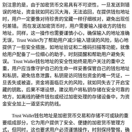
别注意的是，由于加密货币交易具有不可逆性，一旦发送到错
误的地址，资金就如同石沉大海，无法追回，在提供钱包地址
时，用户一定要像对待珍贵的宝藏一样仔细核对，避免出现任
何差错。 而在发送加密货币时，用户需要输入接收方的钱包
地址，同样，这一操作也需要谨慎小心，确保输入的地址准确
无误，Trust Wallet为了帮助用户减少输入错误的风险，贴心地
提供了一些安全措施，如地址验证和二维码扫描等功能，就像
给用户配备了一位细心的助手，时刻提醒和帮助用户避免失
误。 Trust Wallet钱包地址的安全性始终是用户关注的重中之
重，用户应当像守护自己的生命一样妥善保管自己的钱包地址
和私钥，避免信息泄露，私钥是访问钱包资金的唯一凭证，一
旦丢失或被盗，资金将面临巨大的风险，就如同失去了开启宝
藏的钥匙，后果不堪设想，建议用户将私钥存储在安全可靠的
地方，如离线的硬件钱包或经过加密处理的存储设备中，为资
金安全加上一道坚实的防线。
Trust Wallet钱包地址是加密货币交易和存储不可或缺的重
要组成部分，它为用户提供了安全、便捷的加密货币管理方
式，但同时，这也要求用户必须谨慎操作，时刻保持警惕，确