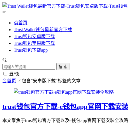
首页
Trust Wallet钱包最新官方下载
Trust钱包安卓版下载
Trust钱包苹果版下载
Trust钱包下载app
搜 索
昼/夜
首页
包含"安卓版下载"标签的文章
trust钱包官方下载-e钱包app官网下载安
本文聚焦于trust钱包官方下载以及e钱包app官网下载安装