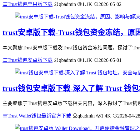
Trust钱包苹果版下载
qbadmin
1.1K
2026-05-02
trust安卓版下载-Trust钱包资金冻结
本文聚焦Trust安卓版下载及Trust钱包资金冻结问题，探讨
Trust钱包安卓版下载
qbadmin
1.1K
2026-05-01
trust钱包安卓版下载-深入了解 Trust
主要聚焦于Trust钱包安卓版下载相关内容，深入探讨了Trus
Trust Wallet钱包最新官方下载
qbadmin
1.4K
2026-04-2