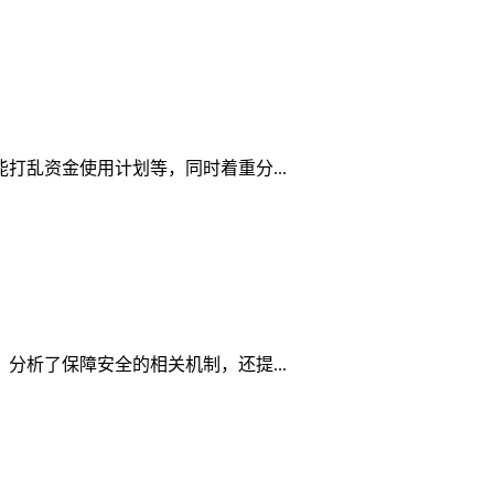
能打乱资金使用计划等，同时着重分...
，分析了保障安全的相关机制，还提...