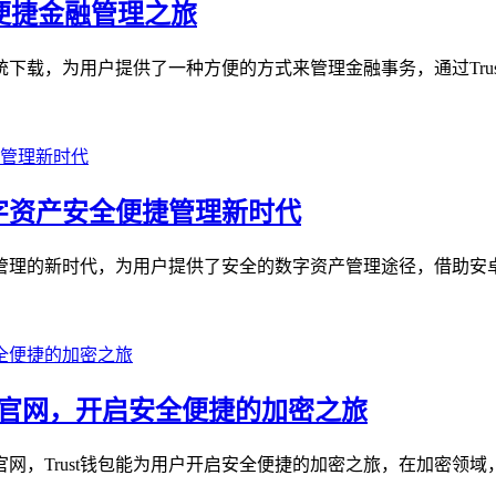
，开启便捷金融管理之旅
统下载，为用户提供了一种方便的方式来管理金融事务，通过Trus
启数字资产安全便捷管理新时代
捷管理的新时代，为用户提供了安全的数字资产管理途径，借助安卓
t 钱包官网，开启安全便捷的加密之旅
钱包官网，Trust钱包能为用户开启安全便捷的加密之旅，在加密领域