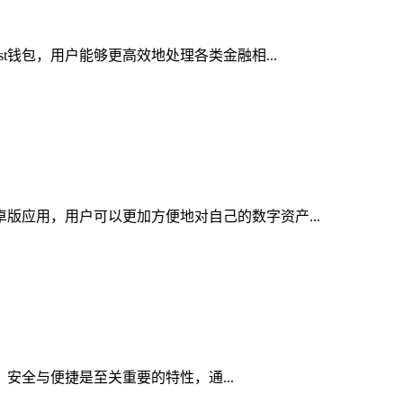
t钱包，用户能够更高效地处理各类金融相...
版应用，用户可以更加方便地对自己的数字资产...
，安全与便捷是至关重要的特性，通...