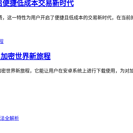
，开启便捷低成本交易新时代
免费，这一特性为用户开启了便捷且低成本的交易新时代，在当前的
，开启加密世界新旅程
用户开启加密世界新旅程，它能让用户在安卓系统上进行下载使用，为对