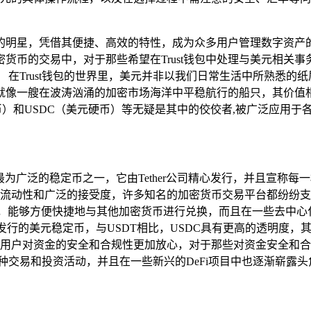
璀璨的明星，凭借其便捷、高效的特性，成为众多用户管理数字资
货币的交易中，对于那些希望在Trust钱包中处理与美元相关
点。 在Trust钱包的世界里，美元并非以我们日常生活中所熟悉
就像一艘在波涛汹涌的加密市场海洋中平稳航行的船只，其价值
）和USDC（美元硬币）等无疑是其中的佼佼者,被广泛应用于
为广泛的稳定币之一，它由Tether公司精心发行，并且宣称每
动性和广泛的接受度，许多知名的加密货币交易平台都纷纷支持U
，能够方便快捷地与其他加密货币进行兑换，而且在一些去中心化
行业巨头联合发行的美元稳定币，与USDT相比，USDC具有更高的
用户对资金的安全和合规性更加放心，对于那些对资金安全和合
于各种交易和投资活动，并且在一些新兴的DeFi项目中也逐渐崭露