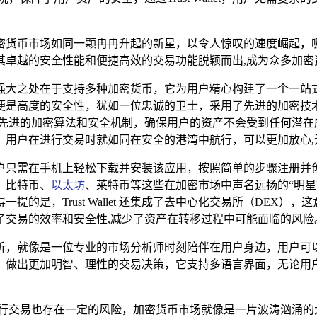
密货币市场如同一颗冉冉升起的新星，以令人惊叹的速度崛起，
明珠，凭借其卓越的安全性能和便捷高效的交易功能脱颖而出,成为众
应用，它的强大之处在于支持多种加密货币，它为用户精心构建了一
便是高度的安全性，犹如一位忠诚的卫士，采用了先进的加密技
let 通过先进的加密算法和安全机制，确保用户的资产不会受到任
，用户在进行交易时就如同在安全的港湾中航行，可以更加放心,
分卓越，用户只需在手机上轻松下载并安装该应用，按照简单的步骤
，比特币、
以太坊
、莱特币等这些在加密市场中声名远扬的“明
的是，Trust Wallet 还集成了去中心化交易所（DEX
了交易的效率和安全性,减少了资产在转移过程中可能面临的风险
价格走势分析，就像是一位专业的市场分析师时刻陪伴在用户身边，
，做出更加明智、理性的交易决策，它支持多语言界面，无论用
llet 进行交易也存在一定的风险，加密货币市场就像是一片波涛