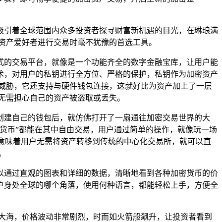
吸引着全球范围内众多投资者探寻财富新机遇的目光，在琳琅满
多加密资产爱好者进行交易时毫不犹豫的首选工具。
个一站式的交易平台，就像是一个功能齐全的数字金融宝库，让用户能
术，对用户的私钥进行全方位、严格的保护，私钥作为加密资产
何潜在威胁，它还支持与硬件钱包连接，这就好比为资产加上了一层
无需担心自己的资产被盗取或丢失。
注册并创建自己的钱包后，就仿佛打开了一扇通往加密交易世界的大
星货币”都能在其中自由交易，用户通过简单的操作，就像玩一场
），这意味着用户无需将资产转移到传统的中心化交易所，就可以直
。
用户可以通过直观的图表和详细的数据，清晰地看到各种加密货币的价
户身处全球的哪个角落，使用何种语言，都能轻松上手，方便全
汹涌的大海，价格波动非常剧烈，时而如火箭般飙升，让投资者看到