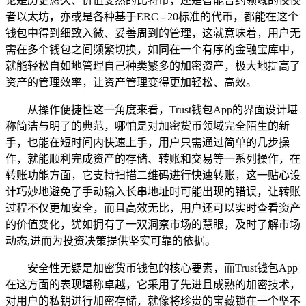
论是历史悠久、价值斐然的比特币，还是智能合约领域的佼佼
者以太坊，亦或是各种基于ERC - 20标准的代币，都能在这个
钱包中得到细致入微、妥善周到的管理，这就意味着，用户无
需在多个钱包之间频繁切换，如同在一个有序的金融宝库中，
就能轻松自如地管理自己种类繁多的加密资产，极大地提高了
资产的管理效率，让资产管理变得更加轻松、高效。
从操作便捷性这一角度来看，Trust钱包App的界面设计堪
称简洁与明了的典范，哪怕是对加密货币领域完全陌生的新
手，也能在短时间内快速上手，用户只需通过简单的几步操
作，就能顺利完成资产的存储、转账和交易等一系列操作，在
转账功能方面，它支持扫描二维码进行快速转账，这一贴心设
计巧妙地避免了手动输入长串地址时可能出现的错误，让转账
过程不仅更加安全，而且高效无比，用户还可以实时查看资产
的价值变化，犹如拥有了一双洞察市场的慧眼，及时了解市场
动态,进而为投资决策提供坚实可靠的依据。
安全性无疑是加密货币钱包的核心要素，而Trust钱包App
在这方面的表现堪称卓越，它采用了先进且成熟的加密技术，
对用户的私钥进行加密存储，就像将珍贵的宝藏锁在一个坚不