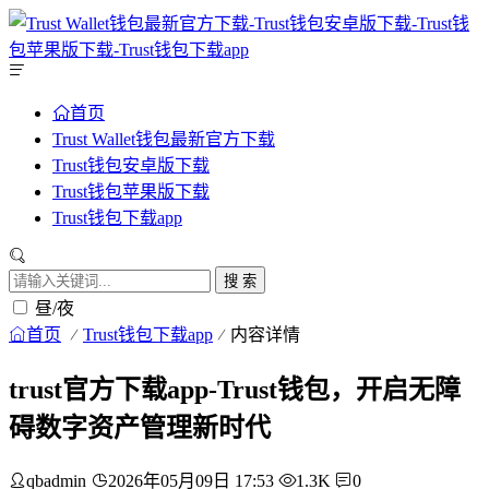
首页
Trust Wallet钱包最新官方下载
Trust钱包安卓版下载
Trust钱包苹果版下载
Trust钱包下载app
搜 索
昼/夜
首页
Trust钱包下载app
内容详情
trust官方下载app-Trust钱包，开启无障
碍数字资产管理新时代
qbadmin
2026年05月09日 17:53
1.3K
0