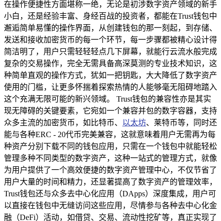
在操作便捷性方面堪称一绝，无论是初涉数字资产领域的新手
小白，还是经验丰富、身经百战的投资者，都能在Trust钱包中
邂逅简单易懂的操作界面，从创建钱包的那一刻起，到存储、
发送和接收加密货币的每一个环节，每一步骤都被精心设计得
简洁明了，用户只需轻轻轻点几下屏幕，就能行云流水般完成
复杂的交易操作，完全无需具备高深莫测的专业技术知识，这
种简单直观的操作方式，犹如一把钥匙，大大降低了数字资产
使用的门槛，让更多怀揣着探索热情的人能够毫无阻碍地踏入
这个充满无限可能的新兴领域。 Trust钱包的兼容性亦是其实
现无障碍的关键要素，它宛如一个兼容并包的数字容器，支持
众多主流的加密货币，如比特币、
以太坊
、莱特币等，同时还
能与各种ERC - 20代币完美兼容，这就意味着用户无需再为每
种资产分别下载不同的钱包应用，只需在一个钱包中就能轻松
管理多种不同类型的数字资产，这种一站式的管理方式，就像
为用户提供了一个高效便捷的数字资产管理中心，不仅节省了
用户大量的时间和精力，还显著提高了数字资产的管理效率，
Trust钱包还与众多去中心化应用（DApps）深度集成，用户可
以直接在钱包中无缝访问这些应用，尽情参与各种去中心化金
融（DeFi）活动，如借贷、交易、流动性挖矿等，真正实现了