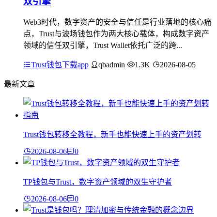
双引擎
Web3时代，数字资产的安全与信任是行业落地的核心痛
点，Trust与波场钱包作为两大核心载体，构成数字资产
领域的信任双引擎，Trust Wallet依托广泛的跨...
Trust钱包下载app
qbadmin
1.3K
2026-08-05
最新文章
Trust钱包转移全教程，新手也能快速上手的资产划转
2026-08-06
0
TP钱包与Trust，数字资产领域的双生守护者
2026-08-06
0