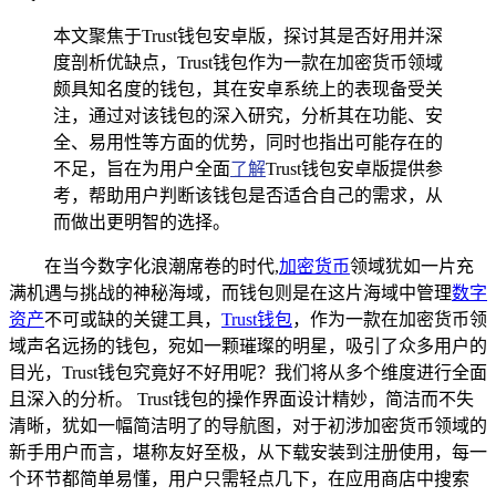
本文聚焦于Trust钱包安卓版，探讨其是否好用并深
度剖析优缺点，Trust钱包作为一款在加密货币领域
颇具知名度的钱包，其在安卓系统上的表现备受关
注，通过对该钱包的深入研究，分析其在功能、安
全、易用性等方面的优势，同时也指出可能存在的
不足，旨在为用户全面
了解
Trust钱包安卓版提供参
考，帮助用户判断该钱包是否适合自己的需求，从
而做出更明智的选择。
在当今数字化浪潮席卷的时代,
加密货币
领域犹如一片充
满机遇与挑战的神秘海域，而钱包则是在这片海域中管理
数字
资产
不可或缺的关键工具，
Trust钱包
，作为一款在加密货币领
域声名远扬的钱包，宛如一颗璀璨的明星，吸引了众多用户的
目光，Trust钱包究竟好不好用呢？我们将从多个维度进行全面
且深入的分析。 Trust钱包的操作界面设计精妙，简洁而不失
清晰，犹如一幅简洁明了的导航图，对于初涉加密货币领域的
新手用户而言，堪称友好至极，从下载安装到注册使用，每一
个环节都简单易懂，用户只需轻点几下，在应用商店中搜索