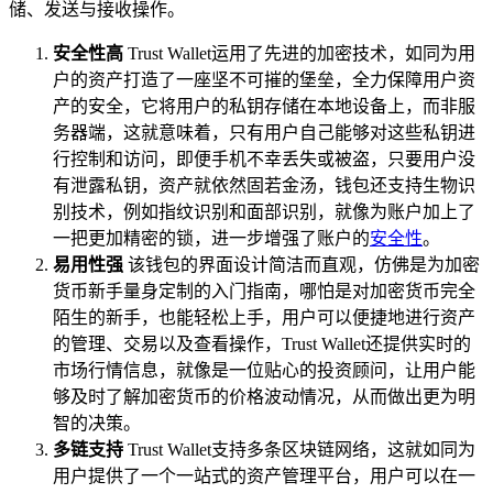
储、发送与接收操作。
安全性高
Trust Wallet运用了先进的加密技术，如同为用
户的资产打造了一座坚不可摧的堡垒，全力保障用户资
产的安全，它将用户的私钥存储在本地设备上，而非服
务器端，这就意味着，只有用户自己能够对这些私钥进
行控制和访问，即便手机不幸丢失或被盗，只要用户没
有泄露私钥，资产就依然固若金汤，钱包还支持生物识
别技术，例如指纹识别和面部识别，就像为账户加上了
一把更加精密的锁，进一步增强了账户的
安全性
。
易用性强
该钱包的界面设计简洁而直观，仿佛是为加密
货币新手量身定制的入门指南，哪怕是对加密货币完全
陌生的新手，也能轻松上手，用户可以便捷地进行资产
的管理、交易以及查看操作，Trust Wallet还提供实时的
市场行情信息，就像是一位贴心的投资顾问，让用户能
够及时了解加密货币的价格波动情况，从而做出更为明
智的决策。
多链支持
Trust Wallet支持多条区块链网络，这就如同为
用户提供了一个一站式的资产管理平台，用户可以在一