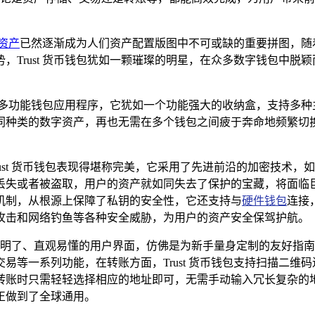
资产
已然逐渐成为人们资产配置版图中不可或缺的重要拼图，随
，Trust 货币钱包犹如一颗璀璨的明星，在众多数字钱包中脱
打造的多功能钱包应用程序，它犹如一个功能强大的收纳盒，支持多
同种类的数字资产，再也无需在多个钱包之间疲于奔命地频繁切
ust 货币钱包表现得堪称完美，它采用了先进前沿的加密技术，
失或者被盗取，用户的资产就如同失去了保护的宝藏，将面临巨大的
机制，从根源上保障了私钥的安全性，它还支持与
硬件钱包
连接，
攻击和网络钓鱼等各种安全威胁，为用户的资产安全保驾护航。
拥有简洁明了、直观易懂的用户界面，仿佛是为新手量身定制的友好
易等一系列功能，在转账方面，Trust 货币钱包支持扫描二维
转账时只需轻轻选择相应的地址即可，无需手动输入冗长复杂的
正做到了全球通用。