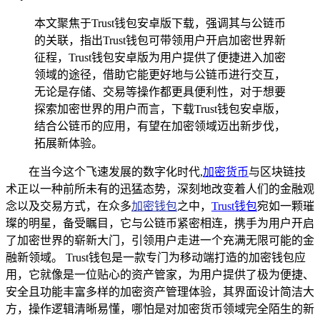
本文聚焦于Trust钱包安卓版下载，强调其与公链币
的关联，指出Trust钱包可带领用户开启加密世界新
征程，Trust钱包安卓版为用户提供了便捷进入加密
领域的途径，借助它能更好地与公链币进行交互，
无论是存储、交易等操作都更具便利性，对于想要
探索加密世界的用户而言，下载Trust钱包安卓版，
结合公链币的应用，有望在加密领域迈出新步伐，
拓展新体验。
在当今这个飞速发展的数字化时代,
加密货币
与区块链技
术正以一种前所未有的迅猛态势，深刻地改变着人们的金融观
念以及交易方式，在众多
加密钱包
之中，
Trust钱包
宛如一颗璀
璨的明星，备受瞩目，它与公链币紧密相连，携手为用户开启
了加密世界的崭新大门，引领用户走进一个充满无限可能的金
融新领域。 Trust钱包是一款专门为移动端打造的加密钱包应
用，它就像是一位贴心的资产管家，为用户提供了极为便捷、
安全且功能丰富多样的加密资产管理体验，其界面设计简洁大
方，操作逻辑清晰易懂，哪怕是对加密货币领域完全陌生的新