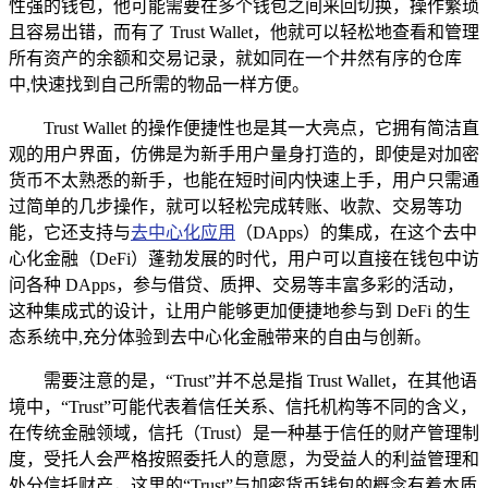
性强的钱包，他可能需要在多个钱包之间来回切换，操作繁琐
且容易出错，而有了 Trust Wallet，他就可以轻松地查看和管理
所有资产的余额和交易记录，就如同在一个井然有序的仓库
中,快速找到自己所需的物品一样方便。
Trust Wallet 的操作便捷性也是其一大亮点，它拥有简洁直
观的用户界面，仿佛是为新手用户量身打造的，即使是对加密
货币不太熟悉的新手，也能在短时间内快速上手，用户只需通
过简单的几步操作，就可以轻松完成转账、收款、交易等功
能，它还支持与
去中心化应用
（DApps）的集成，在这个去中
心化金融（DeFi）蓬勃发展的时代，用户可以直接在钱包中访
问各种 DApps，参与借贷、质押、交易等丰富多彩的活动，
这种集成式的设计，让用户能够更加便捷地参与到 DeFi 的生
态系统中,充分体验到去中心化金融带来的自由与创新。
需要注意的是，“Trust”并不总是指 Trust Wallet，在其他语
境中，“Trust”可能代表着信任关系、信托机构等不同的含义，
在传统金融领域，信托（Trust）是一种基于信任的财产管理制
度，受托人会严格按照委托人的意愿，为受益人的利益管理和
处分信托财产，这里的“Trust”与加密货币钱包的概念有着本质