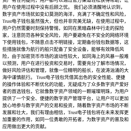
资产有任何疑问，用户都可以通过官方渠道轻松获得帮助，让
用户在使用过程中没有后顾之忧。 我们必须清醒地认识到，
数字资产市场犹如变幻莫测的海洋，充满了不确定性和风险，
Trust电子钱包虽然强大，但也并非完美无缺，在使用过程中，
用户仍然需要时刻保持警惕，如同在黑暗森林中行走的探险
家，注意防范各种安全风险，用户要避免在不安全的网络环境
下使用钱包，不随意点击不明链接，定期备份钱包数据等，这
些措施就像为航行的船只配备了安全设备，能够有效降低风
险，由于加密货币市场的波动性较大，如同海上的风暴一般难
以预测，用户在进行投资和交易时，需要充分了解市场情况，
做好风险评估和管理，就像一位精明的船长，在波涛汹涌的大
海中谨慎航行。 Trust电子钱包凭借其出色的安全性能、便捷
的操作体验和不断优化的功能，无疑成为了众多数字资产爱好
者的首选钱包，它就像数字资产领域的一颗璀璨明珠，为用户
提供了一个安全、便捷的数字资产管理平台，让用户可以更加
放心地参与数字资产的交易和投资，随着数字资产市场的不断
发展和壮大，我们有理由相信，Trust电子钱包将在未来发挥更
加重要的作用，如同一位勇敢的开拓者，为数字资产的普及和
应用做出更大的贡献。