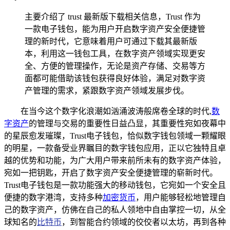
主要介绍了 trust 最新版下载相关信息，Trust 作为
一款电子钱包，能为用户开启数字资产安全便捷管
理的新时代，它意味着用户可通过下载其最新版
本，利用这一钱包工具，在数字资产领域实现更安
全、方便的管理操作，无论是资产存储、交易等方
面都可能借助该钱包获得良好体验，满足对数字资
产管理的需求，紧跟数字资产领域发展步伐。
在当今这个数字化浪潮如汹涌波涛般席卷全球的时代,
数
字资产
的管理与交易的重要性日益凸显，其重要性宛如夜幕中
的星辰愈发璀璨，Trust电子钱包，恰似数字钱包领域一颗耀眼
的明星，一款备受业界瞩目的数字钱包应用，正以它独特且卓
越的优势和功能，为广大用户带来前所未有的数字资产体验，
宛如一把钥匙，开启了数字资产安全便捷管理的崭新时代。
Trust电子钱包是一款功能强大的移动钱包，它宛如一个安全且
便捷的数字港湾，支持多种
加密货币
，用户能够轻松地管理自
己的数字资产，仿佛在自己的私人领地中自由掌控一切，从全
球知名的
比特币
，到智能合约领域的佼佼者以太坊，再到各种