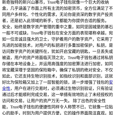
新奇独特的新兴山寨币，Trust电子钱包就像一个巨大的收纳
盒，几乎涵盖了市面上所有主流的加密货币，全方位满足了不
同用户多样化、个性化的需求，无论你是资深的数字资产投资
者，还是初入此领域的新手，它都能为你提供合适的服务。
安全，始终是数字资产管理的重中之重，如同坚固城堡的基石
一般不可或缺，Trust电子钱包在安全方面的表现堪称卓越，宛
如一位忠诚且强大的卫士，守护着用户的数字资产，它采用了
先进的加密技术，对用户的私钥进行多重加密保护，私钥，是
访问数字资产的关键所在，犹如开启宝藏的钥匙，一旦丢失或
被盗，用户的资产将面临灭顶之灾，Trust电子钱包通过将私钥
存储在本地设备上，并运用高强度的加密算法进行加密，如同
将宝藏深埋于坚固的保险箱中，确保了私钥的绝对安全，不仅
如此，它还支持生物识别技术，如指纹识别和面部识别，这就
好比为保险箱又加上了一层智能的锁，进一步增强了钱包的
安
全性
，用户在进行交易时，必须通过生物识别验证，只有验证
通过后才能顺利完成交易，这一举措有效地防止了未经授权的
访问和交易，让用户的资产万无一失。 除了出色的安全性
能，Trust电子钱包的便捷性同样令人称赞不已，它就像一位贴
心的助手，时刻为用户提供方便，它的操作界面简洁直观，如