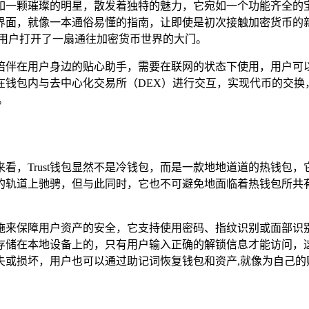
，宛如一颗璀璨的明星，散发着独特的魅力，它宛如一个功能齐全
用的界面，就像一本通俗易懂的指南，让即使是初次接触加密货币
为用户打开了一扇通往加密货币世界的大门。
时刻陪伴在用户身边的贴心助手，需要在联网的状态下使用，用户
在钱包内与去中心化交易所（DEX）进行交互，实现代币的交换
。
点来看，Trust钱包显然不是冷钱包，而是一款地地道道的热钱
的轨道上驰骋，但与此同时，它也不可避免地面临着热钱包所共有
全措施来保障用户资产的安全，它支持使用密码、指纹识别或面部
存储在本地设备上的，只有用户输入正确的解锁信息才能访问，
失或损坏，用户也可以通过助记词恢复钱包和资产,就像为自己的