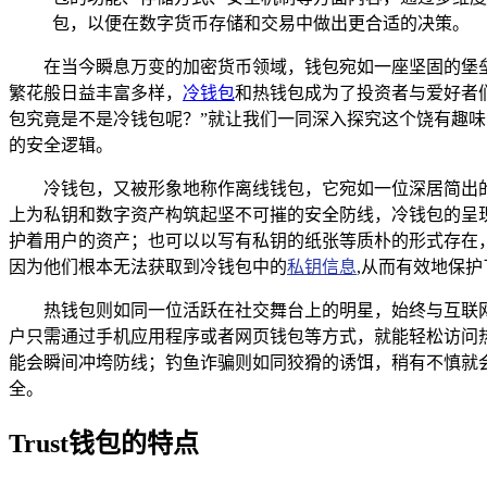
包，以便在数字货币存储和交易中做出更合适的决策。
在当今瞬息万变的加密货币领域，钱包宛如一座坚固的堡
繁花般日益丰富多样，
冷钱包
和热钱包成为了投资者与爱好者们
包究竟是不是冷钱包呢？”就让我们一同深入探究这个饶有趣味
的安全逻辑。
冷钱包，又被形象地称作离线钱包，它宛如一位深居简出
上为私钥和数字资产构筑起坚不可摧的安全防线，冷钱包的呈
护着用户的资产；也可以以写有私钥的纸张等质朴的形式存在
因为他们根本无法获取到冷钱包中的
私钥信息
,从而有效地保
热钱包则如同一位活跃在社交舞台上的明星，始终与互联
户只需通过手机应用程序或者网页钱包等方式，就能轻松访问
能会瞬间冲垮防线；钓鱼诈骗则如同狡猾的诱饵，稍有不慎就
全。
Trust钱包的特点