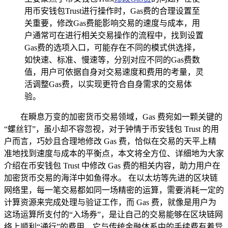
用币安钱包Trust进行操作时，Gas费的合理设置至
关重要，修改Gas费能影响交易的速度与成本，用
户通常可在进行相关交易操作的流程中，找到设置
Gas费的选项入口，可能存在不同的模式供选择，
如快速、标准、慢速等，分别对应不同的Gas费数
值，用户可依据自身对交易速度和费用的考量，灵
活调整Gas费，以实现更符合自身需求的交易体
验。
在瞬息万变的加密货币交易领域，Gas 费宛如一颗关键的
“螺丝钉”，虽小却不容忽视，对于钟情于币安钱包 Trust 的用
户而言，巧妙且合理地修改 Gas 费，恰似在交易的天平上精
准地找到速度与成本的平衡点，本文将全方位、详细地为大家
介绍在币安钱包 Trust 中修改 Gas 费的相关内容，助力用户在
加密货币交易的海洋中如鱼得水。 在以太坊等先进的区块链
网络里，每一笔交易都如同一场精密的运算，需要消耗一定的
计算资源来完成处理与验证工作，而 Gas 费，就像是用户为
这场运算所支付的“入场券”，是让自己的交易能够在区块链网
络上顺利“通行”的费用，它与传统金融体系中的手续费有着异