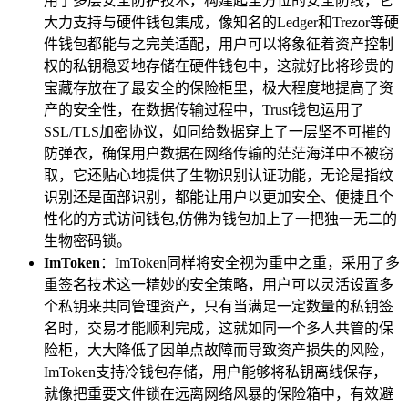
用了多层安全防护技术，构建起全方位的安全防线，它
大力支持与硬件钱包集成，像知名的Ledger和Trezor等硬
件钱包都能与之完美适配，用户可以将象征着资产控制
权的私钥稳妥地存储在硬件钱包中，这就好比将珍贵的
宝藏存放在了最安全的保险柜里，极大程度地提高了资
产的安全性，在数据传输过程中，Trust钱包运用了
SSL/TLS加密协议，如同给数据穿上了一层坚不可摧的
防弹衣，确保用户数据在网络传输的茫茫海洋中不被窃
取，它还贴心地提供了生物识别认证功能，无论是指纹
识别还是面部识别，都能让用户以更加安全、便捷且个
性化的方式访问钱包,仿佛为钱包加上了一把独一无二的
生物密码锁。
ImToken
：ImToken同样将安全视为重中之重，采用了多
重签名技术这一精妙的安全策略，用户可以灵活设置多
个私钥来共同管理资产，只有当满足一定数量的私钥签
名时，交易才能顺利完成，这就如同一个多人共管的保
险柜，大大降低了因单点故障而导致资产损失的风险，
ImToken支持冷钱包存储，用户能够将私钥离线保存，
就像把重要文件锁在远离网络风暴的保险箱中，有效避