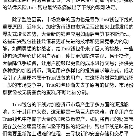
临着越来越严格的监管审查，为了避免潜在的如同定时炸弹般
的法律风险,Trust钱包最终忍痛做出了下线的艰难决定。
除了监管因素，市场竞争的压力也是导致Trust钱包下线的
重要原因，近年来，加密货币钱包市场呈现出如火山爆发般的
爆发式增长态势，大量新的钱包应用如雨后春笋般不断涌现，
这些新兴钱包往往凭借着更加先进的技术和更具竞争力的功
能，如同勇猛的挑战者，给Trust钱包带来了巨大的挑战，一些
钱包通过精心优化用户界面，使其更加简洁美观、易于操作；
大幅降低手续费，让用户能够以更低的成本进行交易；提供更
多种类的加密货币，满足用户多样化的投资需求等方式，成功
吸引了大量原本属于Trust钱包的用户，在这场激烈得如同战场
一般的市场竞争中，Trust钱包逐渐失去了原有的优势，市场份
额就像被无情蚕食的蛋糕,不断地被分割。
Trust钱包的下线对加密货币市场产生了多方面的深远影
响，对于其用户来说，这无疑是一场巨大的灾难，许多用户在
Trust钱包中存储了大量的加密货币资产，如同将自己的财富宝
藏存放在这座曾经看似坚不可摧的城堡中，钱包下线意味着他
们需要重新踏上艰难的征程，去寻找新的安全存储和交易平