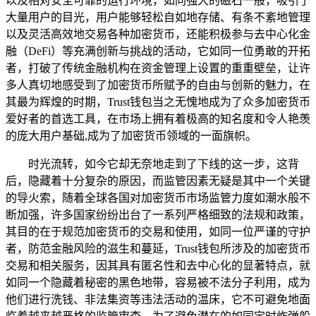
以及相对安全可靠的运行环境，如同强大的磁石一般，吸引了
大量用户的目光，用户能够轻松自如地存储、有条不紊地管理
以及灵活高效地交易各种加密货币，还能积极参与去中心化金
融（DeFi）等充满创新与挑战的活动，它如同一位勇敢的开拓
者，打破了传统金融机构在资金管理上设置的重重壁垒，让许
多人真切地感受到了加密货币所赋予的自由与创新的魅力，在
其最为辉煌的时期，Trust钱包当之无愧地成为了众多加密货币
爱好者的首选工具，在市场上拥有着极高的知名度和令人艳羡
的庞大用户基础,成为了加密货币领域的一面旗帜。
时光流转，如今它却无奈地走到了下线的这一步，这背
后，隐藏着十分复杂的原因，而监管因素无疑是其中一个关键
的导火索，随着全球各国对加密货币市场监管力度如潮水般不
断加强，许多国家纷纷出台了一系列严格细致的法规和政策，
其目的在于规范加密货币的交易和使用，如同一位严谨的守护
者，防范金融风险的滋生和蔓延，Trust钱包所涉及的加密货币
交易和相关服务，因其具有匿名性和去中心化的显著特点，就
如同一个隐藏着秘密的黑色地带，容易被不法分子利用，成为
他们进行洗钱、非法集资等违法活动的温床，它不可避免地面