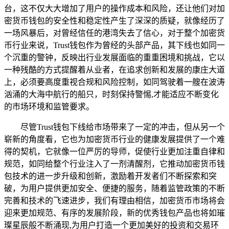
台，这不仅大大增加了用户的操作成本和风险，还让他们对加
密货币钱包的安全性和稳定性产生了深深的质疑，就像经历了
一场风暴后，对曾经信任的港湾失去了信心，对于整个加密货
币行业来说，Trust钱包作为曾经的头部产品，其下线也如同一
个沉重的警钟，反映出行业发展面临的重重困境和挑战，它以
一种残酷的方式提醒着从业者，在追求创新和发展的康庄大道
上，必须要高度重视合规和风险控制，如同驾驶着一艘在波涛
汹涌的大海中航行的船只，时刻保持警惕,才能适应不断变化
的市场环境和监管要求。
尽管Trust钱包下线给市场带来了一定的冲击，但从另一个
崭新的角度看，它也为加密货币行业的健康发展提供了一个难
得的契机，它就像一位严厉的导师，促使行业更加注重自律和
规范，如同给整个行业注入了一剂清醒剂，它推动加密货币钱
包技术的进一步升级和创新，激励着开发者们不断探索和突
破，为用户提供更加安全、便捷的服务，随着监管政策的不断
完善和技术的飞速进步，我们有理由相信，加密货币市场将会
迎来更加规范、有序的发展阶段，新的优秀钱包产品也将如璀
璨星辰般不断涌现,为用户打造一个更加美好的投资和交易环