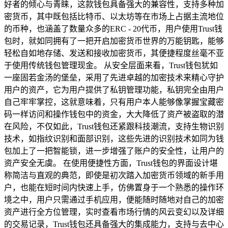
好者的倾心与青睐，这款钱包具备强大的兼容性，支持多种加
密货币，其中既包括比特币、以太坊等在市场上占据主流地位
的币种，也涵盖了数量众多的ERC - 20代币，用户使用Trust钱
包时，就如同拥有了一把开启加密货币世界的万能钥匙，能够
轻松自如地存储、发送和接收加密货币，其便捷程度丝毫不亚
于使用传统钱包管理现金。 从安全层面来看，Trust钱包犹如
一座固若金汤的堡垒，采用了先进卓越的加密技术来精心守护
用户的资产，它为用户提供了私钥管理功能，私钥完全由用户
自己牢牢掌控，这就意味着，只有用户本人能够像掌握宝藏密
码一样访问和操作钱包中的资金，大大降低了资产被盗取的潜
在风险，不仅如此，Trust钱包还紧跟科技潮流，支持生物识别
技术，如指纹识别和面部识别，这些先进的识别技术如同为钱
包加上了一把智能锁，进一步增强了账户的安全性，让用户的
资产安全无虞。 在使用便捷性方面，Trust钱包的界面设计堪
称简洁与直观的典范，即使是初次踏入加密货币领域的新手用
户，也能在短时间内快速上手，仿佛置身于一个熟悉的操作环
境之中，用户只需通过手机应用，便能随时随地对自己的加密
资产进行全方位管理，实时查看市场行情的风云变幻以及详细
的交易记录，Trust钱包还具备强大的集成能力，支持与去中心