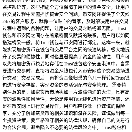
宛如层层坚固的防线，包括冷钱包存储、多重签名技术和实时
监控系统等，这些措施全方位保障了用户的资金安全，让用户
在交易过程中无需担忧资金安全问题，币安网还提供了全天候
24/7的客户服务，就像一位贴心的管家，及时解决用户在交易
过程中遇到的各种问题，让用户的交易之路畅通无阻。 Trust
钱包和币安网之间存在着紧密而又默契的联系，用户可以如同
搭建桥梁一般，将Trust钱包与币安网进行绑定，这样一来，就
能实现加密货币在钱包和交易平台之间的快速转移，极大地提
升了交易的便捷性，同时也显著提高了资金的流动性，用户可
以先将加密货币稳妥地存储在Trust钱包这个安全港湾中，当需
要进行交易时，直接将资金从钱包转入币安网这个交易战场进
行交易；交易完成后，再将资金像归巢的鸟儿一样转回Trust钱
包进行安全存储，实现资金的灵活调配与安全管理。 需要特
别注意的是，加密货币市场犹如一片波涛汹涌的大海，具有高
度的波动性和风险性，无论是使用Trust钱包进行资产存储，还
是在币安网上进行交易操作，用户都应该像一位谨慎的探险
家，充分了解加密货币的相关知识和潜在风险，谨慎做出每一
个投资决策，要严格遵守相关的法律法规，确保自己的交易行
为合法合规，避免陷入不必要的法律风险之中。 Trust钱包和