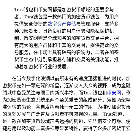
Trust钱包和币安网都是加密货币领域的重要参与
者，Trust钱包是一款热门的加密货币钱包，为用户
提供安全便捷的
数字资产存储
与管理服务，支持多
种加密货币，具备良好的用户体验和隐私保护机
制，币安网则是全球知名的加密货币交易平台，拥
有庞大的用户群体和丰富的交易对，提供高效的交
易服务，在市场上具有较高的影响力，二者在加密
货币生态中分别承担着存储和交易的关键功能，推
动着加密货币行业的发展。
在当今数字化浪潮以前所未有的速度迅猛推进的时代，加
密货币宛如一颗璀璨的新星，逐渐映入大众的视野，成为金融
领域中备受关注与瞩目的新兴事物，而Trust钱包和
币安网
，作
为加密货币生态系统里两个至关重要的组成部分，宛如两架精
准运转的齿轮，各自发挥着独一无二的作用，为推动加密货币
的蓬勃发展与广泛普及贡献着不可忽视的力量。 Trust钱包，
是一款在加密货币领域声名远扬的钱包，它凭借安全可靠、便
捷易用以及功能丰富多样等显著特性，赢得了众多加密货币爱