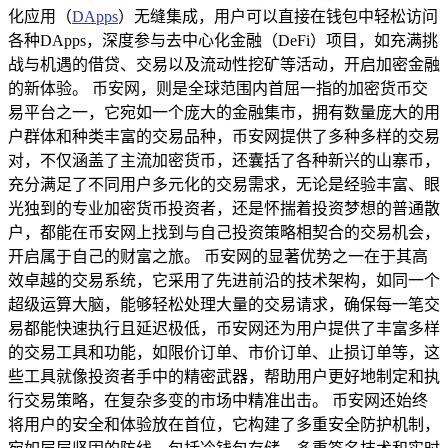
化应用（
DApps
）无缝集成，用户可以直接在钱包中轻松访问
各种DApps，深度参与去中心化金融（DeFi）项目，如充满挑
战与机遇的借贷、交易以及流动性挖矿等活动，开启加密金融
的新体验。 币安网，则是全球范围内首屈一指的加密货币交
易平台之一，它宛如一个庞大的金融集市，拥有数量庞大的用
户群体和种类丰富的交易品种，币安网提供了多种多样的交易
对，不仅涵盖了主流加密货币，还囊括了各种新兴的山寨币，
充分满足了不同用户多元化的交易需求，无论是经验丰富、眼
光独到的专业加密货币投资者，还是怀揣着投资梦想的普通散
户，都能在币安网上找到与自己投资策略相契合的交易机会，
开启属于自己的财富之旅。 币安网的显著优势之一在于其高
效卓越的交易系统，它采用了先进前沿的技术架构，如同一个
超级运算大脑，能够轻松处理大量的交易请求，确保每一笔交
易都能快速执行且延迟极低，币安网还为用户提供了丰富多样
的交易工具和功能，如限价订单、市价订单、止损订单等，这
些工具就像投资者手中的精密武器，帮助用户更好地制定和执
行交易策略，在复杂多变的市场中精准出击。 币安网还始终
将用户的安全和体验放在首位，它构建了多重安全防护机制，