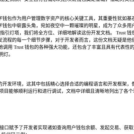
钱包作为用户管理数字资产的核心关键工具，其重要性犹如基石之于
钱包中崭露头角，宛如夜空中一颗璀璨的明星，成为了众多用户的首
重要指引灯塔，我们将全方位、详细地解读这份开发文档。 Trus
程的每一个细节步骤，对于开发者而言，这份文档无疑是他们搭建与
效地调用 Trust 钱包的各种强大功能，还包含了丰富且具有代
明灯。
，这其中包括精心选择合适的编程语言和开发框架，像 JavaScri
以确保项目能够顺利运行和进行调试，文档中详细且清晰地列出了
分，这些接口赋予了开发者实现诸如查询用户钱包余额、发起交易、获