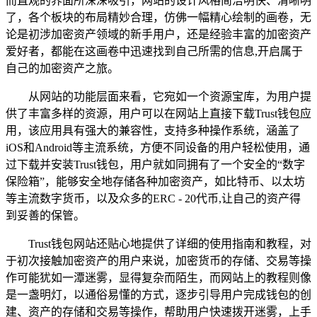
而直观的界面所深深吸引，网站的设计风格简洁明快、清晰明
了，各个板块的布局精妙合理，仿佛一幅精心绘制的画卷，无
论是初涉加密资产领域的新手用户，还是经验丰富的加密资产
爱好者，都能在这画卷中迅速找到自己所需的信息,开启属于
自己的加密资产之旅。
从网站的功能层面来看，它宛如一个资源宝库，为用户提
供了丰富多样的资源，用户可以在网站上直接下载Trust钱包应
用，该应用具有强大的兼容性，支持多种操作系统，涵盖了
iOS和Android等主流系统，方便不同设备的用户轻松使用，通
过下载并安装Trust钱包，用户就如同拥有了一个安全的“数字
保险箱”，能够安全地存储各种加密资产，如比特币、以太坊
等主流数字货币，以及众多的ERC - 20代币,让自己的资产得
到妥善的保管。
Trust钱包网站还贴心地提供了详细的使用指南和教程，对
于初次接触加密资产的用户来说，加密货币的存储、交易等操
作可能犹如一潭迷雾，显得复杂而陌生，而网站上的教程则像
是一盏明灯，以通俗易懂的方式，逐步引导用户完成钱包的创
建、资产的存储和交易等操作，帮助用户快速拨开迷雾，上手