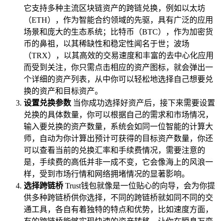
它支持多种主流区块链资产的跨链兑换，例如以太坊
（ETH），作为智能合约领域的先驱，具有广泛的应用
场景和庞大的生态系统；比特币（BTC），作为加密货
币的鼻祖，以其稀缺性和稳定性闻名于世；波场
（TRX），以其高效的交易速度和丰富的去中心化应用
而受到关注，你只需点击相应的资产图标，就会弹出一
个详细的资产列表，从中你可以轻松地选择自己想要兑
换的资产和目标资产。
设置兑换参数
当你成功选择好资产后，接下来需要设置
兑换的具体数量，你可以根据自己的需求和市场情况，
输入要兑换的资产数量，系统会如同一位智能的计算大
师，自动为你计算出预计可获得的目标资产数量，你还
可以查看当前的兑换汇率和手续费情况，需要注意的
是，手续费的高低并非一成不变，它会像海上的风浪一
样，受到市场行情和网络拥堵情况的显著影响。
选择跨链桥
Trust钱包就像是一位贴心的向导，会为你提
供多种跨链桥供你选择，不同的跨链桥就如同不同的交
通工具，各自有着独特的特点和优势，比如速度方面，