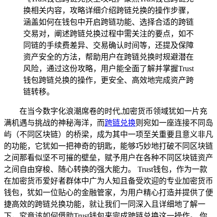
换相关内容，攻略详细介绍跨链兑换的操作步骤，
涵盖如何在钱包中开启跨链功能、选择合适的跨链
交易对，阐述跨链兑换过程中需关注的要点，如不
同链的手续费差异、交易确认时间等，还提及保障
资产安全的方法，帮助用户在跨链兑换时规避潜在
风险，通过这份攻略，用户能全面了解并掌握Trust
钱包跨链兑换的操作，更安全、高效地完成资产跨
链转移。
在当今数字化浪潮席卷的时代,加密货币领域犹如一片充
满机遇与挑战的神秘海洋，而
跨链兑换
则宛如一座连接不同岛
屿（不同区块链）的桥梁，成为其中一项至关重要且意义非凡
的功能，它犹如一把神奇的钥匙，能够巧妙地打破不同区块链
之间那看似坚不可摧的壁垒，赋予用户在各种不同区块链资产
之间自由穿梭、随心转换的强大能力。 Trust钱包，作为一款
在加密货币爱好者群体中广为人知且备受欢迎的专业加密货币
钱包，犹如一位贴心的金融管家，为用户精心打造并提供了便
捷高效的跨链兑换功能，就让我们一同深入且详细地了解一
下，究竟该如何借助Trust钱包来完成跨链兑换这一操作。 你