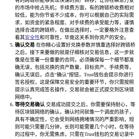
有的跨链桥能够实现快速的资产转移，让你在瞬息万变
的市场中抢占先机；手续费方面，有的跨链桥收费相对
较低，能为你节省不少成本，你可以根据自己的实际需
求，如资金的紧急程度、对手续费的承受能力等，谨慎
选择合适的跨链桥，在做出选择时，一定要格外注意查
看其
安全性
和可靠性，毕竟这关系到你资产的安全。
确认交易
在你精心设置好兑换参数并慎重选择好跨链桥
之后，接下来要做的就是仔细核对交易信息，这一步就
像是在签署一份重要的合同，必须确保每一个细节都准
确无误，包括兑换的资产数量、目标资产、手续费等，
确认无误后，点击“确认”按钮，Trust钱包会提示你进行
签名授权，这是保障交易安全的重要环节，你只需按照
提示认真完成签名操作，交易就会被正式提交到区块链
网络中。
等待交易确认
交易成功提交之后，你需要保持耐心，等
待区块链网络的确认，确认时间就像一个调皮的孩子，
具有不确定性，它会受到网络拥堵情况的严重影响，短
则可能只需要几分钟，长则可能需要几个小时，在等待
的过程中，你无需焦虑，只需在Trust钱包的交易记录中