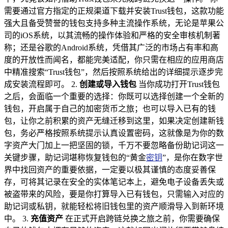
需要通过官方指定的正规渠道下载并安装Trust钱包，这款功能
强大且备受赞誉的钱包支持多种主流操作系统，无论是苹果公
司的iOS系统，以其流畅的操作体验和严格的安全审核机制著
称；还是谷歌的Android系统，凭借其广泛的市场占有率和高
度的开放性而闻名，都能完美适配，你只需在相应的应用商店
中精准搜索“Trust钱包”，然后按照系统给出的详细提示逐步完
成安装流程即可。 2.
创建或导入钱包
当你成功打开Trust钱包
之后，会面临一个重要的选择：你既可以选择创建一个全新的
钱包，开启属于自己的加密货币之旅；也可以导入已有的钱
包，让你之前积累的资产无缝迁移到这里，如果决定创建新钱
包，务必严格按照系统提示认真设置密码，这就像是为你的数
字资产大门加上一把坚固的锁，千万不要忽略备份助记词这一
关键步骤，助记词堪称恢复钱包的“黄金
密钥
”，是你在数字世
界中找回资产的重要依据，一定要以极其谨慎的态度妥善保
存，可将其记录在安全的实体笔记本上，避免电子设备丢失或
被盗带来的风险，要是你打算导入已有钱包，只需输入对应的
助记词或私钥，就能轻松将旧钱包里的资产顺滑导入到新环境
中。 3.
充值资产
在正式开启跨链兑换之旅之前，你需要确保