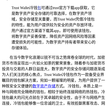
Trust Wallet冷钱
包
可通过trust官方下载app获取，它
是数字资产安全存储的可靠选择，在数字资产领
域，安全存储至关重要，而Trust Wallet凭借冷钱包
的特性，能为用户提供较为安全的资产存放环境，
用户通过官方渠道下载其app，即可使用该钱包，
将数字资产妥善保管，降低资产因网络风险等因素
遭受损失的可能性，为数字资产持有者带来安心的
存储体验。
在当今数字化浪潮以锐不可当之势席卷全球的时代，加密
货币市场呈现出一片如火如荼的繁荣景象，随着参与加密货币
投资与交易的人群日益庞大，数字资产的安全存储问题逐渐成
为人们关注的核心焦点，Trust Wallet冷钱包作为一款备受业界
瞩目的钱包解决方案，宛如一颗璀璨的明星，为用户提供了一
种既安全又便捷的
数字资产存储
方式。 冷钱包，本质上是一
种与网络完全隔绝的钱包，相较于始终连接网络的热钱包，冷
钱包最大的闪光点就在于其卓越的安全性，由于不与网络产生
连接，冷钱包能够像一位忠诚的卫士，有效抵御黑客攻击、网