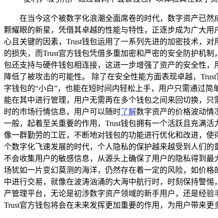
在当今这个被数字化浪潮全面席卷的时代，数字资产已然成
颗耀眼的新星，凭借其卓越的性能与特性，正逐步成为广大用户
心且关键的因素，Trust钱包运用了一系列先进的加密技术
的损失，而Trust官方钱包凭借多重加密和严密的安全防护
包还支持与硬件钱包相连接，这进一步增强了资产的安全性，
降低了被攻击的可能性。 除了在安全性能方面表现卓越，Tr
字钱包的“小白”，也能在短时间内轻松上手，用户只需通过
能在其中进行管理，用户无需再在多个钱包之间来回切换，只需一
时的市场行情信息，用户可以随时
了解
数字资产的价格波动情况
一般，起着至关重要的作用，Trust钱包拥有一个活跃且充
像一群勤劳的工匠，不断地对钱包的功能进行优化和改进，使得T
个数字化飞速发展的时代，个人隐私的保护越来越受到人们的重
不会收集用户的敏感信息，从源头上确保了用户的隐私得到最大
场犹如一片变幻莫测的海洋，仍然存在着一定的风险，如价格
中进行交易，就像在波涛汹涌的大海中航行时，时刻保持警惕，
产管理平台，无论是初涉数字资产领域的新手用户，还是经验丰
Trust官方钱包将会在未来发挥更加重要的作用，为用户带