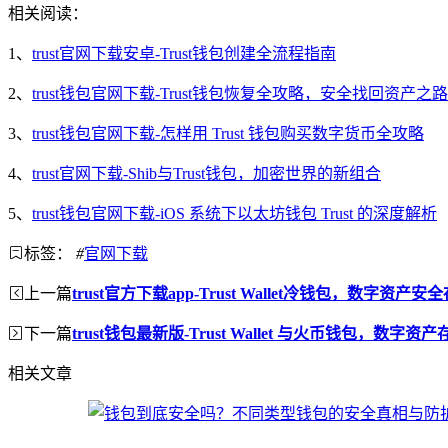
相关阅读：
1、
trust官网下载安卓-Trust钱包创建全流程指南
2、
trust钱包官网下载-Trust钱包恢复全攻略，安全找回资产之路
3、
trust钱包官网下载-怎样用 Trust 钱包购买数字货币全攻略
4、
trust官网下载-Shib与Trust钱包，加密世界的新组合
5、
trust钱包官网下载-iOS 系统下以太坊钱包 Trust 的深度解析
标签：
#
官网下载
上一篇
trust官方下载app-Trust Wallet冷钱包，数字资
下一篇
trust钱包最新版-Trust Wallet 与火币钱包，数
相关文章