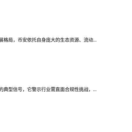
发展格局，币安依托自身庞大的生态资源、流动...
显的典型信号，它警示行业需直面合规性挑战，...