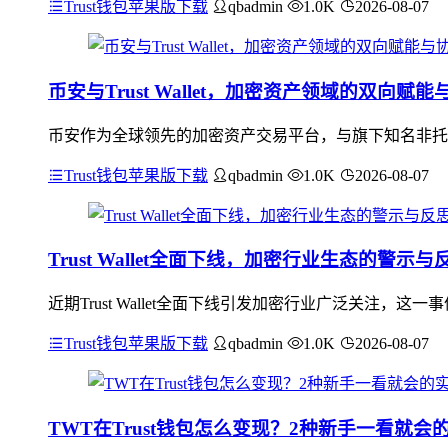
Trust钱包苹果版下载
qbadmin
1.0K
2026-08-07
币安与Trust Wallet，加密资产领域的双向赋
币安作为全球领先的加密资产交易平台，与旗下知名非托管钱包
Trust钱包苹果版下载
qbadmin
1.0K
2026-08-07
Trust Wallet全面下线，加密行业生态的警示与
近期Trust Wallet全面下线引发加密行业广泛关注
Trust钱包苹果版下载
qbadmin
1.0K
2026-08-07
TWT在Trust钱包怎么变现？2种新手一看就会