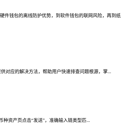
硬件钱包的离线防护优势，到软件钱包的联网风险，再到纸
供对应的解决方法，帮助用户快速排查问题根源，掌...
币种资产页点击“发送”，准确输入链类型匹...