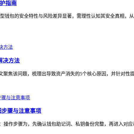
护指南
型钱包的安全特性与风险差异显著，需理性认知其安全真相，从
解决方法
，本文聚焦该问题，梳理出导致资产消失的5个核心原因，并针对性提
详细步骤与注意事项
注意事项：操作步骤为，先确认钱包助记词、私钥备份完整，再进入对应