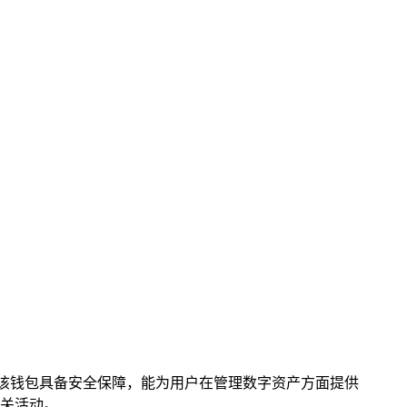
这表明该钱包具备安全保障，能为用户在管理数字资产方面提供
关活动。