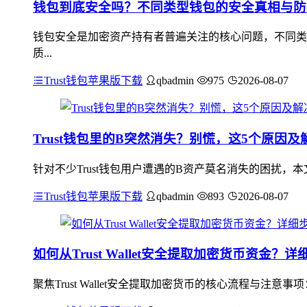
钱包到底安全吗？不同类型钱包的安全真相与防
钱包安全是加密资产持有者普遍关注的核心问题，不同类
质...
Trust钱包苹果版下载
qbadmin
975
2026-08-07
Trust钱包里的B突然消失？别慌，这5个原因及
针对不少Trust钱包用户遭遇的B资产莫名消失的困扰
Trust钱包苹果版下载
qbadmin
893
2026-08-07
如何从Trust Wallet安全提取加密货币资金？
聚焦Trust Wallet安全提取加密货币的核心流程与