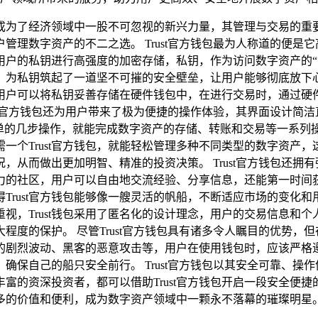
为了经济领域中一股不可忽视的新兴力量，其管理与交易的重要性
管理数字资产的不二之选。 Trust官方钱包最为人称道的便是
，对用户的私钥进行高强度的加密存储，私钥，作为访问数字资产的
机制，为私钥筑起了一道坚不可摧的安全壁垒，让用户能够彻底放
用户可以将私钥妥善存储在硬件钱包中，在进行交易时，通过硬
ust官方钱包还为用户带来了极为便捷的操作体验，其界面设计简
简单的几步操作，就能完成数字资产的存储、转账和交易等一系列
个Trust官方钱包，就能轻松管理多种不同类型的数字资产，这
，从而做出更加明智、精准的投资决策。 Trust官方钱包还
满活力的社区，用户可以自由地交流经验、分享信息，还能第一时
rust官方钱包能够像一艘灵活的帆船，不断适应市场的变化和用户
视，Trust钱包采用了匿名化的设计理念，用户的交易信息和
程度的保护。 尽管Trust官方钱包具有诸多令人瞩目的优势，
的剧烈波动、黑客的恶意攻击等，用户在使用钱包时，应该严格
确保自己的船只安全前行。 Trust官方钱包以其安全可靠、操
富的资深投资者，都可以借助Trust官方钱包开启一段安全便
来更多的价值和便利，成为数字资产领域中一颗永不落幕的璀璨明星