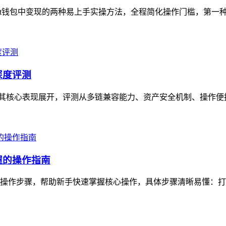
ust钱包中变现的两种易上手实操方法，全程简化操作门槛，第一种可直
的深度评测
测，围绕其核心表现展开，评测从多链兼容能力、资产安全机制、操作
握的操作指南
松操作步骤，帮助新手快速掌握核心操作，具体步骤清晰易懂：打开T