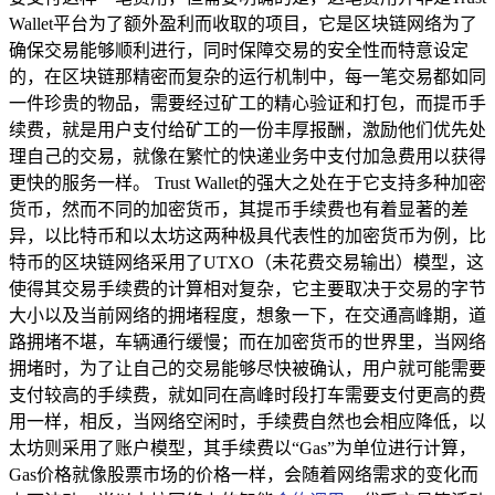
Wallet平台为了额外盈利而收取的项目，它是区块链网络为了
确保交易能够顺利进行，同时保障交易的安全性而特意设定
的，在区块链那精密而复杂的运行机制中，每一笔交易都如同
一件珍贵的物品，需要经过矿工的精心验证和打包，而提币手
续费，就是用户支付给矿工的一份丰厚报酬，激励他们优先处
理自己的交易，就像在繁忙的快递业务中支付加急费用以获得
更快的服务一样。 Trust Wallet的强大之处在于它支持多种加密
货币，然而不同的加密货币，其提币手续费也有着显著的差
异，以比特币和以太坊这两种极具代表性的加密货币为例，比
特币的区块链网络采用了UTXO（未花费交易输出）模型，这
使得其交易手续费的计算相对复杂，它主要取决于交易的字节
大小以及当前网络的拥堵程度，想象一下，在交通高峰期，道
路拥堵不堪，车辆通行缓慢；而在加密货币的世界里，当网络
拥堵时，为了让自己的交易能够尽快被确认，用户就可能需要
支付较高的手续费，就如同在高峰时段打车需要支付更高的费
用一样，相反，当网络空闲时，手续费自然也会相应降低，以
太坊则采用了账户模型，其手续费以“Gas”为单位进行计算，
Gas价格就像股票市场的价格一样，会随着网络需求的变化而