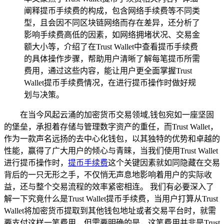
阐释提币手续费的构成，包含网络手续费等不同类
型，且会因不同区块链网络而存在差异，还分析了
影响手续费高低的因素，如网络拥堵状况、交易金
额大小等，介绍了在Trust Wallet中查看提币手续费
的具体操作步骤，帮助用户清晰了解每笔提币所需
费用，通过这些内容，能让用户更全面掌握Trust
Wallet提币手续费情况，在进行提币操作时做好规
划与决策。
在当今风起云涌的加密货币交易领域,钱包宛如一座坚固
的堡垒，承担着存储与管理数字资产的重任，而Trust Wallet，
作为一款声名远扬的去中心化钱包，以其独特的优势和卓越的
性能，赢得了广大用户的倾心与青睐，当我们使用Trust Wallet
进行提币操作时，
提币手续费
这个关键因素就如同隐藏在交易
背后的一只无形之手，不仅悄无声息地影响着用户的实际收
益，还与整个交易流程的效率紧密相连。 我们有必要深入了
解一下究竟什么是Trust Wallet提币手续费，当用户打算从Trust
Wallet将加密货币提取到其他钱包地址或者交易平台时，就需
要支付这样一笔费用，但需要明确的是，这笔费用并非是Trust