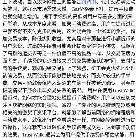
上下波动，当以太坊网络上的智能
合约调用
、代币交易等活动
频繁时，就好比市场需求大增，Gas价格会上升，提币手续费
也就会随之增加。 提币手续费的高低对用户有着多方面的深
远影响，从成本角度来看，如果手续费过高，用户在提币过程
中就不得不支付更多的费用，这无疑会像一个沉重的负担，增
加交易成本，降低实际收益，尤其是对于那些进行小额提币的
用户来说，过高的手续费可能会让提币变得得不偿失，就像花
了高额的运费去寄送一件价值不高的物品一样，从交易速度方
面考虑，手续费的多少直接关系到交易被确认的时间，支付较
高的手续费，就如同给交易插上了翅膀，矿工会更优先地处理
该笔交易，从而使提币能够更快地完成；而支付较低的手续
费，交易可能就会像陷入泥沼的车辆一样被延迟确认，甚至在
极端情况下还会出现交易失败的情况。 用户在使用Trust Wallet
提币时，如何才能合理地处理提币手续费呢？用户可以密切关
注区块链网络的实时状况，通过一些专业的区块链浏览器或者
相关的加密货币资讯平台，就能够了解当前网络的拥堵程度和
手续费水平，就像出行前查看路况一样，在网络空闲时进行提
币操作，这样就可以以较低的手续费完成交易，达到事半功倍
的效果，Trust Wallet通常会为用户提供手续费的预估功能，用