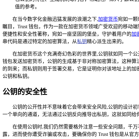
值的参考。
在当今数字化金融迅猛发展的浪潮之下,
加密货币
宛如一颗
瞩目，Trust 钱包，作为一款在加密货币领域广受欢迎的移动
便捷性和安全性著称，宛如一座坚固的堡垒，守护着用户的
加
串代码是通过特定的加密算法，从
私钥
精心派生出来的。
在加密货币这个充满奇幻色彩的世界里,公钥就如同一个
钱包发送加密货币，公钥的生成基于非对称加密算法，这种算
的到来；而私钥则用于签署交易，它是证明你对该地址上的加密货
公钥和私钥。
公钥的安全性
公钥的公开性并不意味着它会带来安全风险,公钥的设计
一个单向的通道，无法通过公钥反向推导出私钥，这就如同给
在使用公钥时,我们仍然需要格外注意一些安全问题，千
露，进而使你遭受诈骗或攻击，要确保你的 Trust 钱包是