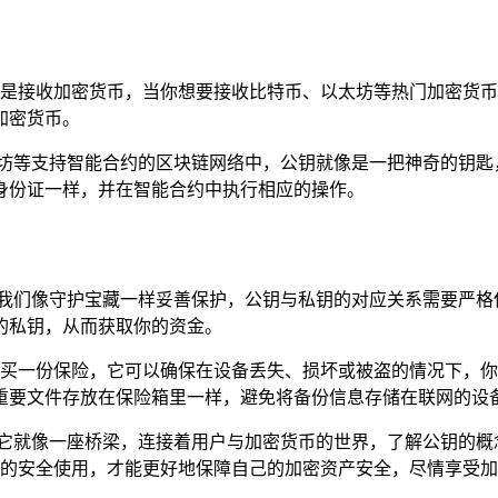
的应用就是接收加密货币，当你想要接收比特币、以太坊等热门加密
加密货币。
坊等支持智能合约的区块链网络中，公钥就像是一把神奇的钥匙
身份证一样，并在智能合约中执行相应的操作。
要我们像守护宝藏一样妥善保护，公钥与私钥的对应关系需要严格
的私钥，从而获取你的资金。
的财富购买一份保险，它可以确保在设备丢失、损坏或被盗的情况下
重要文件存放在保险箱里一样，避免将备份信息存储在联网的设
部分，它就像一座桥梁，连接着用户与加密货币的世界，了解公钥的
保公钥的安全使用，才能更好地保障自己的加密资产安全，尽情享受