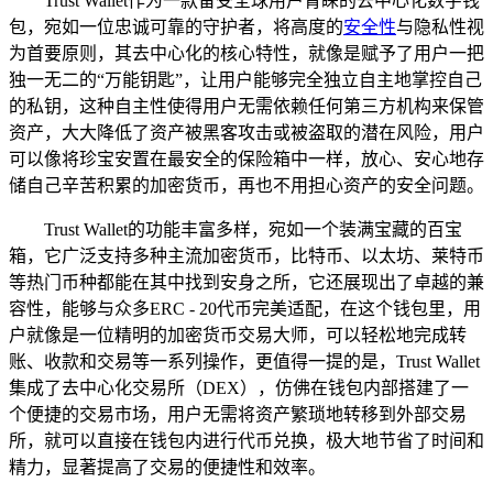
Trust Wallet作为一款备受全球用户青睐的去中心化数字钱
包，宛如一位忠诚可靠的守护者，将高度的
安全性
与隐私性视
为首要原则，其去中心化的核心特性，就像是赋予了用户一把
独一无二的“万能钥匙”，让用户能够完全独立自主地掌控自己
的私钥，这种自主性使得用户无需依赖任何第三方机构来保管
资产，大大降低了资产被黑客攻击或被盗取的潜在风险，用户
可以像将珍宝安置在最安全的保险箱中一样，放心、安心地存
储自己辛苦积累的加密货币，再也不用担心资产的安全问题。
Trust Wallet的功能丰富多样，宛如一个装满宝藏的百宝
箱，它广泛支持多种主流加密货币，比特币、以太坊、莱特币
等热门币种都能在其中找到安身之所，它还展现出了卓越的兼
容性，能够与众多ERC - 20代币完美适配，在这个钱包里，用
户就像是一位精明的加密货币交易大师，可以轻松地完成转
账、收款和交易等一系列操作，更值得一提的是，Trust Wallet
集成了去中心化交易所（DEX），仿佛在钱包内部搭建了一
个便捷的交易市场，用户无需将资产繁琐地转移到外部交易
所，就可以直接在钱包内进行代币兑换，极大地节省了时间和
精力，显著提高了交易的便捷性和效率。