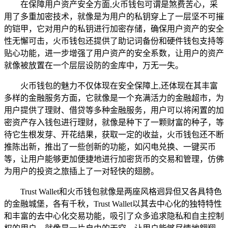
在保障用户资产安全方面,火币钱包可谓是煞费苦心，采
用了多重加密技术，就像是为用户的私钥穿上了一层坚不可摧
的铠甲，它对用户的私钥进行加密存储，确保用户资产的安全
性无懈可击，火币钱包还提供了助记词备份和硬件钱包支持等
贴心功能，进一步增强了用户资产的安全系数，让用户的资产
就像被放置在一个层层设防的金库中，万无一失。
火币钱包的魅力不仅体现在安全保障上,还体现在其丰富
多样的金融服务方面，它就像是一个充满活力的金融超市，为
用户提供了理财、借贷等多种金融服务，用户可以将闲置的加
密资产存入钱包进行理财，就像是种下了一颗财富的种子，等
待它生根发芽、开花结果，获取一定的收益，火币钱包还不断
推陈出新，推出了一些创新的功能，如闪电兑换、一键买币
等，让用户能够更加便捷地进行加密货币的交易和管理，仿佛
为用户的投资之旅插上了一对轻快的翅膀。
Trust Wallet和火币钱包就像是两座风格迥异但又各具特色
的金融城堡，各有千秋，Trust Wallet以其去中心化的独特特性
和丰富的去中心化交易功能，吸引了众多追求隐私和自主控制