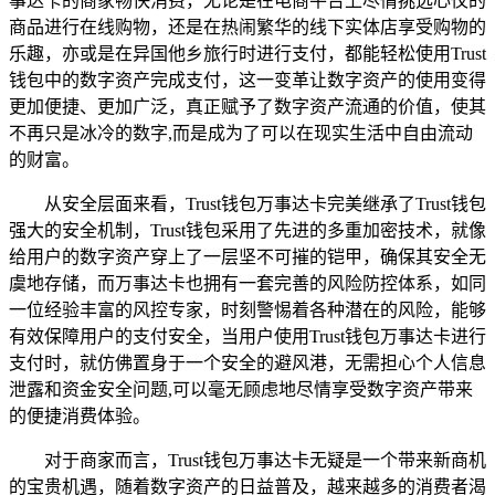
事达卡的商家畅快消费，无论是在电商平台上尽情挑选心仪的
商品进行在线购物，还是在热闹繁华的线下实体店享受购物的
乐趣，亦或是在异国他乡旅行时进行支付，都能轻松使用Trust
钱包中的数字资产完成支付，这一变革让数字资产的使用变得
更加便捷、更加广泛，真正赋予了数字资产流通的价值，使其
不再只是冰冷的数字,而是成为了可以在现实生活中自由流动
的财富。
从安全层面来看，Trust钱包万事达卡完美继承了Trust钱包
强大的安全机制，Trust钱包采用了先进的多重加密技术，就像
给用户的数字资产穿上了一层坚不可摧的铠甲，确保其安全无
虞地存储，而万事达卡也拥有一套完善的风险防控体系，如同
一位经验丰富的风控专家，时刻警惕着各种潜在的风险，能够
有效保障用户的支付安全，当用户使用Trust钱包万事达卡进行
支付时，就仿佛置身于一个安全的避风港，无需担心个人信息
泄露和资金安全问题,可以毫无顾虑地尽情享受数字资产带来
的便捷消费体验。
对于商家而言，Trust钱包万事达卡无疑是一个带来新商机
的宝贵机遇，随着数字资产的日益普及，越来越多的消费者渴