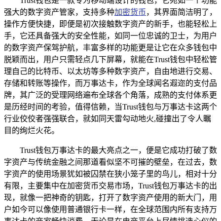
Trust钱包是一款专为移动端设计的钱包，它宛如一个功能
强大的数字资产管家，支持多种
加密货币
，其界面简洁明了，
操作方便快捷，即便是初次接触数字资产的新手，也能轻松上
手，它还具备强大的安全性能，如同一位忠诚的卫士，为用户
的数字资产保驾护航，丰富多样的功能更是让它在众多钱包中
脱颖而出，用户只需轻点几下屏幕，就能在Trust钱包中轻松管
理自己的比特币、以太坊等多种数字资产，自由地进行交易、
存储和转账等操作，而万事达卡，作为全球闻名遐迩的支付品
牌，其广泛的受理网络遍布全球各个角落，成熟的支付体系更
是历经时间的考验，值得信赖，当Trust钱包与万事达卡这两个
行业佼佼者强强联合，就如同天雷勾动地火,碰撞出了令人瞩
目的绚烂火花。
Trust钱包万事达卡的最大亮点之一，便是它成功打破了数
字资产与传统金融之间那道看似坚不可摧的壁垒，在过去，数
字资产的使用场景犹如被囚禁在狭小笼子里的鸟儿，相对十分
有限，主要集中在加密货币交易市场，Trust钱包万事达卡的出
现，就像一把神奇的钥匙，打开了数字资产使用的新大门，用
户如今可以像使用普通银行卡一样，在全球范围内所有支持万