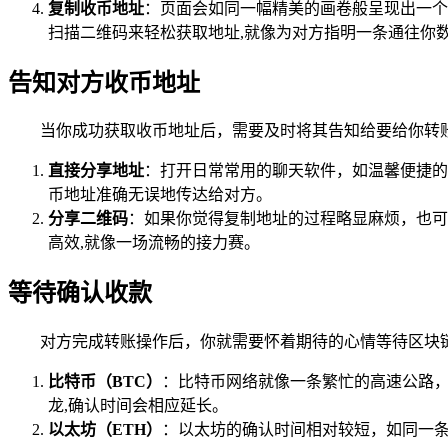
复制收币地址
：页面会如同一幅精美的画卷般呈现出一个
扫描二维码来轻松获取地址,就像为对方指明一条通往你
告知对方收币地址
当你成功获取收币地址后，需要及时将其告知给要给你转
直接分享地址
：打开日常常用的聊天软件，如温馨便捷的
币地址准确无误地传达给对方。
分享二维码
：如果你觉得复制地址的过程略显麻烦，也可
高效,就像一场流畅的接力赛。
等待确认收款
对方完成转账操作后，你就需要怀着期待的心情等待区块
比特币（BTC）
：比特币网络就像一条繁忙的高速公路，其
龙,确认时间会相应延长。
以太坊（ETH）
：以太坊的确认时间相对较短，如同一条