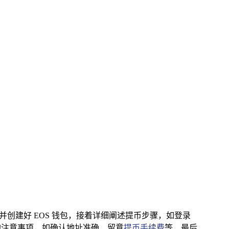
已安装并创建好 EOS 钱包，接着详细阐述提币步骤，如登录
程中的注意事项，如确认地址准确、留意
提币手续费
等，最后