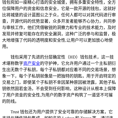
钱包宛如一座精心打造的安全城堡，拥有多重安全特性，全方
位保障用户的资金和信息安全，它是一款开源的钱包，这就好
比将城堡的设计蓝图公之于众，任何人都可以对其代码进行审
查，开源代码的优势显著，众多开发者能够齐心协力，共同参
与审核工作，他们凭借敏锐的洞察力和专业的技术能力，及时
发现并修复可能存在的安全漏洞，这种广泛的参与和监督，极
大地增强了代码的透明度和安全性,让用户可以更加放心地使
用。
钱包采用了先进的分层确定性（HD）钱包技术，这一技
术堪称数字
资产安全
的守护神，它允许用户通过一个主私钥衍
生出无数个子私钥，每个子私钥都对应着不同的交易场景，想
象一下，每个子私钥就像是一把独特的钥匙，用于开启特定的
交易之门，即使某个子私钥不幸因某种原因被泄露，其他子私
钥依然固若金汤，不会受到任何影响，这种设计从根本上保障
了用户资金的安全性,为用户的数字资产构筑了一道坚不可摧
的防线。
Trust 钱包还为用户提供了安全可靠的存储解决方案，它