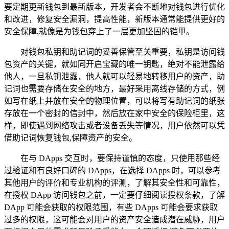
要定期更新钱包到最新版本，开发者会不断地对钱包进行优化
和改进，修复安全漏洞，提高性能，新版本通常能提供更好的
安全保障,就像是为钱包穿上了一层更加坚固的铠甲。
对钱包私钥和助记词的妥善保管至关重要，私钥是访问钱
包资产的关键，就如同开启宝藏的唯一钥匙，绝对不能泄露给
他人，一旦私钥泄露，他人就可以轻易地转移用户的资产，助
记词也需要存储在安全的地方，最好采用离线存储的方式，例
如写在纸上并放在安全的物理位置，可以将写有助记词的纸张
存放在一个密封的信封中，然后放在家中安全的保险柜里，这
样，即使遇到网络攻击或者设备丢失等情况，用户依然可以凭
借助记词恢复钱包,保障资产的安全。
在与 DApps 交互时，要保持谨慎的态度，只使用那些经
过验证和有良好口碑的 DApps，在选择 DApps 时，可以参考
其他用户的评价和专业机构的评测，了解其安全性和可靠性，
在授权 DApp 访问钱包之前，一定要仔细阅读授权条款，了解
DApp 可能会获取的权限范围，有些 DApps 可能会要求获取
过多的权限，这可能会对用户的资产安全造成潜在威胁，用户