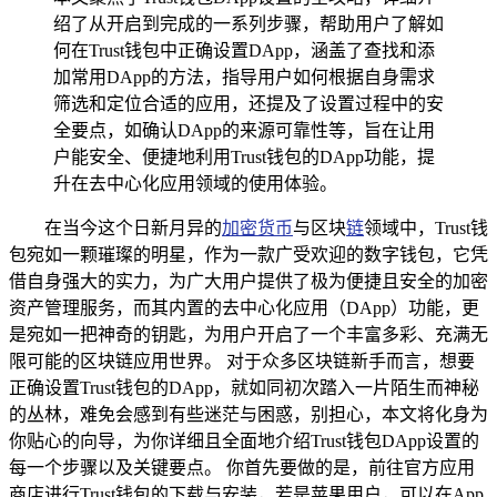
绍了从开启到完成的一系列步骤，帮助用户了解如
何在Trust钱包中正确设置DApp，涵盖了查找和添
加常用DApp的方法，指导用户如何根据自身需求
筛选和定位合适的应用，还提及了设置过程中的安
全要点，如确认DApp的来源可靠性等，旨在让用
户能安全、便捷地利用Trust钱包的DApp功能，提
升在去中心化应用领域的使用体验。
在当今这个日新月异的
加密货币
与区块
链
领域中，Trust钱
包宛如一颗璀璨的明星，作为一款广受欢迎的数字钱包，它凭
借自身强大的实力，为广大用户提供了极为便捷且安全的加密
资产管理服务，而其内置的去中心化应用（DApp）功能，更
是宛如一把神奇的钥匙，为用户开启了一个丰富多彩、充满无
限可能的区块链应用世界。 对于众多区块链新手而言，想要
正确设置Trust钱包的DApp，就如同初次踏入一片陌生而神秘
的丛林，难免会感到有些迷茫与困惑，别担心，本文将化身为
你贴心的向导，为你详细且全面地介绍Trust钱包DApp设置的
每一个步骤以及关键要点。 你首先要做的是，前往官方应用
商店进行Trust钱包的下载与安装，若是苹果用户，可以在App