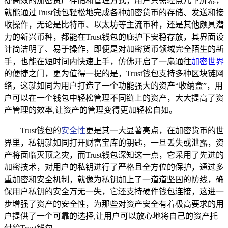
捷高效的加密资产存储和管理方式，用户只需轻点几下屏幕，
就能通过Trust钱包轻松地完成各种加密货币的存储、发送和接
收操作，无论是比特币、以太坊等主流币种，还是其他颇具潜
力的新兴币种，都能在Trust钱包的庇护下安稳存放，其界面设
计简洁明了、易于操作，即便是对加密货币领域完全陌生的新
手，也能在短时间内快速上手，仿佛开启了一扇通往
加密世界
的便捷之门，更为值得一提的是，Trust钱包支持多种区块链网
络，这就如同为用户打造了一个功能强大的资产“收纳盒”，用
户可以在一个钱包中轻松管理不同链上的资产，大大提高了资
产管理的效率,让资产的管理变得更加轻松自如。
Trust钱包的
安全性
更是其一大显著亮点，在加密货币的世
界里，私钥就如同打开财富宝库的钥匙，一旦丢失或泄露，资
产将面临灭顶之灾，而Trust钱包深知这一点，它采用了先进的
加密技术，对用户的私钥进行了严格且全方位的保护，通过多
重加密和安全机制，就像为私钥加上了一道道坚固的防线，确
保用户私钥的安全万无一失，它还支持硬件钱包连接，这进一
步增强了资产的安全性，为那些对资产安全有着极高要求的用
户提供了一个可靠的选择,让用户可以放心地将自己的资产托