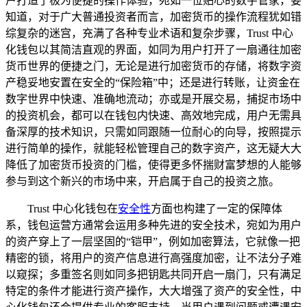
户打造了极为便捷的操作体验，宛如一位贴心的数字管家，要
知道，对于广大普通投资者而言，加密货币的操作流程犹如错
综复杂的迷宫，充满了各种专业术语和复杂步骤，Trust 中心
化钱包以其简洁直观的界面，如同为用户打开了一扇通往加密
货币世界的便捷之门，无论是进行加密货币的存储，将数字资
产稳妥地安置在安全的“保险箱”中；还是进行转账，让资金在
数字世界中快速、准确地流动；亦或是开展交易，捕捉市场中
的投资机会，都可以在钱包内快速、高效地完成，用户无需具
备深厚的技术知识，只需如同跟随一位耐心的向导，按照提示
进行简单的操作，就能轻松管理自己的数字资产，这无疑大大
降低了加密货币投资的门槛，使得更多怀揣财富梦想的人能够
参与到这个新兴的市场中来，开启属于自己的投资之旅。
Trust 中心化钱包在
安全性
方面也构建了一定的保障体
系，钱包运营方通常会运用多种先进的安全技术，宛如为用户
的资产穿上了一层坚固的“铠甲”，例如加密算法，它就像一把
精密的锁，将用户的资产信息进行高强度加密，让不法分子难
以窥探；多重签名则如同多把钥匙共同开启一扇门，只有满足
特定的条件才能进行资产操作，大大增强了资产的安全性，中