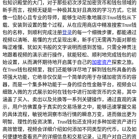
包知识殿堂的大门，对于那些初次涉足加密货币和钱包领域的
新手而言，视频无疑是一种极其友好且高效的学习方式，它就
像一位耐心且专业的导师，能够生动形象地展示Trust钱包从下
载、安装到设置的整个过程，从在应用商店中精准搜索Trust钱
包的名称，到顺利完成注册
登录
的每一个细微步骤，都能通过
视频以清晰、易懂的方式呈现出来，新手们无需再为面对那些
晦涩难懂、犹如天书般的文字说明而感到苦恼，只需全神贯注
地跟着视频的演示进行操作，就能轻松、顺利地完成钱包的初
始设置，从而满怀期待地开启属于自己的
加密资产
探索之旅。
在Trust钱包视频里，我们还能够详尽地了解到钱包所具备的各
项强大功能，它绝非仅仅是一个简单的用于存储加密货币的容
器，而是一个集多种功能于一身的综合性金融平台，视频会以
细致入微的方式展示如何在钱包中进行加密货币的交易，其中
涵盖了买入、卖出以及兑换等一系列关键操作，通过直观的演
示，用户仿佛置身于真实的交易场景之中，能够迅速掌握交易
的具体流程，敏锐地洞察市场行情的瞬息万变，进而做出更为
明智、理性的投资决策，Trust钱包还支持对多种加密资产进行
高效管理，视频会详细介绍如何添加不同类型的代币，以及如
何便捷地查看资产的详细信息和交易记录，让用户对自己的资