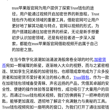
trust苹果版官网为用户提供了探索Trust钱包的途
径，用户能通过视频开启加密世界的新旅程，Trust
钱包作为相关领域的重要工具，借助官网可让用户
更好地了解其功能与特点，官网以视频的形式，为
用户搭建起通往加密世界的桥梁，无论是新手想要
初步认识加密领域，还是有经验者进一步深入探
索，都能在trust苹果版官网借助视频开启属于自己
的加密之旅。
在当今数字化浪潮如汹涌波涛般席卷全球的时代,
加密货
币
宛如一颗璀璨的新星，逐渐映入大众的视野，而与之紧密相
连、犹如孪生兄弟般的加密钱包，也顺理成章地成为了众多投
资者和加密货币爱好者关注的核心焦点，
Trust钱包
，作为一款
在加密钱包领域备受青睐、声名远扬的产品，凭借其卓越的安
全性、便捷的操作体验等显著特性，成功吸引了大量用户的目
光，而通过Trust钱包相关视频，我们仿佛拥有了一把神奇的钥
匙，能够更加直观、透彻地了解这个充满魅力与奥秘的工具。
Trust钱包视频宛如一扇明亮的窗口，为我们打开了通往加密钱