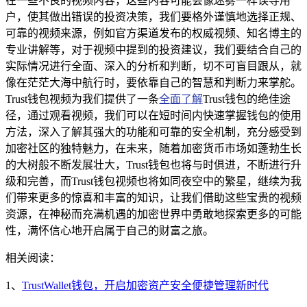
在一些不良的视频内容，这些内容可能会像迷雾一样误导用
户，使其做出错误的投资决策，我们要格外谨慎地选择正规、
可靠的视频来源，例如官方渠道发布的权威视频、知名博主的
专业讲解等，对于视频中提到的投资建议，我们要结合自己的
实际情况进行全面、深入的分析和判断，切不可盲目跟从，就
像在茫茫大海中航行时，要依靠自己的智慧和判断力来掌舵。
Trust钱包视频为我们提供了一条
全面了解
Trust钱包的绝佳途
径，通过观看视频，我们可以在短时间内快速掌握钱包的使用
方法，深入了解其强大的功能和可靠的安全机制，充分感受到
加密社区的独特魅力，在未来，随着加密货币市场如蓬勃生长
的大树般不断发展壮大，Trust钱包也将与时俱进，不断进行升
级和完善，而Trust钱包视频也将如同夜空中的繁星，继续为我
们带来更多的惊喜和丰富的知识，让我们借助这些宝贵的视频
资源，在神秘而充满机遇的加密世界中勇敢地探索更多的可能
性，满怀信心地开启属于自己的财富之旅。
相关阅读：
1、
TrustWallet钱包，开启加密资产安全便捷管理新时代