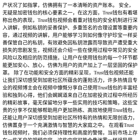
产状况了如指掌，仿佛拥有了一本清晰的资产账本。 安全，
无疑是加密钱包的核心要素之一，在这方面，Trust钱包有着堪
称出色的表现，Trust钱包视频会着重对钱包的安全机制进行深
入讲解，例如私钥的妥善保护、多重签名的合理设置等重要内
容，通过视频的讲解，用户能够学习到如何像守护珍宝一样妥
善保管自己的私钥，有效避免因私钥泄露而导致资产遭受重大
损失的悲剧发生，视频还会介绍一些在使用过程中常见的安全
风险以及相应的防范措施，让用户在使用钱包的每一个环节都
能更加安心、放心，仿佛为用户的资产加上了一层坚固的保护
罩。 除了在功能和安全方面的精彩呈现，Trust钱包视频还能
让我们深切感受到加密社区所蕴含的蓬勃活力，许多热情且专
业的视频博主会在视频中慷慨分享自己使用Trust钱包的丰富经
验和独到心得，他们会娓娓道来自己在加密投资过程中所经历
的精彩故事，毫无保留地分享一些实用的技巧和策略，这些宝
贵的分享不仅能够帮助用户更加熟练、高效地使用Trust钱包，
还能让用户深切感受到加密社区所特有的热情和无限创造力，
仿佛置身于一个充满激情与智慧的大家庭之中。 在观看Trust
钱包视频时，我们必须保持理性和高度的警惕，当前市场上存