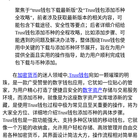
聚焦于“trust钱包下载最新版”及“Trust钱包添加币种
全攻略”，前者涉及获取最新版本的相关内容，可
能包含下载途径、安全性等要点；后者详细介绍给
Trust钱包添加币种的全程攻略，比如添加步骤、可
能遇到的问题及解决办法等，整体围绕Trust钱包使
用中关键的下载与添加币种环节展开，旨在为用户
提供全面且实用的操作指导，助力用户顺利完成钱
包下载与币种添加。
在
加密货币
的迷人领域中,
Trust钱包
宛如一颗璀璨的明
珠，是一款广受赞誉的数字钱包应用，它犹如一位贴心的管
家，为用户精心打造了便捷且安全的
数字资产
存储与交易服务
环境，而添加币种，就像是为这座数字资产宝库增添新的宝
藏，是使用Trust钱包过程中极为常见且至关重要的操作，将为
大家全方位、详细地介绍Trust钱包添加币种的具体步骤。
Trust钱包是一款功能强大、支持多种区块链的移动钱包，它就
像一个万能的收纳盒，允许用户轻松存储、高效管理并自由交
易各种加密货币，其界面设计简洁大方，操作流程相对简单易