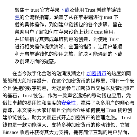
聚焦于 trust 官方苹果
下载
及使用 Trust 创建单链钱
包
的全流程指南，涵盖了从在苹果端进行 trust 下
载的具体操作，到创建单链钱包的各个步骤，旨在
帮助用户了解如何在苹果设备上获取 trust 应用，
并详细指导其完成单链钱包的创建，为使用 Trust
进行相关操作提供清晰、全面的指引，让用户能顺
利开启单链钱包的使用之旅，解决可能遇到的下载
及创建方面的疑惑。
在当今数字化金融的汹涌浪潮之中,
加密货币
的热度如同
熊熊烈火般持续攀升，在这个加密货币的世界里，拥有一个安
全且便捷的数字钱包，无疑是参与加密货币交易以及管理资产
的基石，Trust 钱包，作为一款声名远扬的移动钱包应用，凭
借其卓越的易用性和高度的
安全性
，赢得了众多用户的倾心与
青睐，本文将为大家详细且全面地介绍如何使用 Trust 钱包创
建单链钱包，助力大家正式开启加密资产的管理之旅。 Trust
钱包是一款功能强大、支持多种加密货币的移动钱包，它被
Binance 收购并获得其大力支持，拥有简洁直观的用户界面，