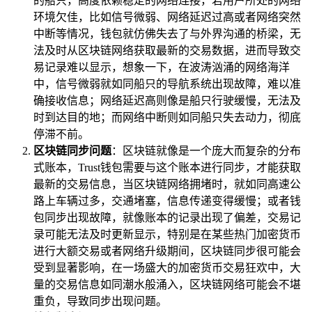
的船只，高度依赖稳定的网络连接，若用户所处的网络
环境欠佳，比如信号微弱、网络延迟过高或者网络突然
中断等情况，钱包就仿佛失去了与外界沟通的桥梁，无
法及时从区块链网络获取最新的交易数据，进而导致交
易记录难以显示，想象一下，在波涛汹涌的网络海洋
中，信号微弱就如同船只的导航系统出现故障，难以准
确接收信息；网络延迟高则像是船只行驶缓慢，无法及
时到达目的地；而网络中断则如同船只失去动力，彻底
停滞不前。
区块链同步问题
：区块链就像是一个庞大而复杂的分布
式账本，Trust钱包需要与这个账本进行同步，才能获取
最新的交易信息，当区块链网络拥堵时，就如同高速公
路上车辆过多，交通堵塞，信息传递变得缓慢；或者钱
包同步出现故障，就像账本的记录出现了偏差，交易记
录可能无法及时更新显示，特别是在某些热门加密货币
进行大额交易或者网络升级期间，区块链同步很可能会
受到显著影响，在一场盛大的加密货币交易狂欢中，大
量的交易信息如同潮水般涌入，区块链网络可能会不堪
重负，导致同步出现问题。